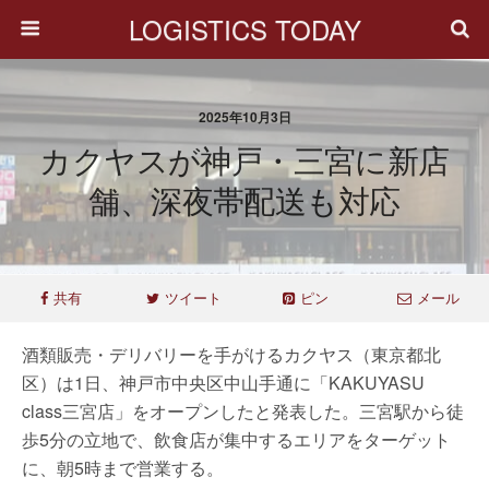
LOGISTICS TODAY
2025年10月3日
カクヤスが神戸・三宮に新店
舗、深夜帯配送も対応
共有
ツイート
ピン
メール
酒類販売・デリバリーを手がけるカクヤス（東京都北
区）は1日、神戸市中央区中山手通に「KAKUYASU
class三宮店」をオープンしたと発表した。三宮駅から徒
歩5分の立地で、飲食店が集中するエリアをターゲット
に、朝5時まで営業する。