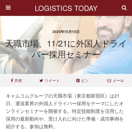
LOGISTICS TODAY
2025年10月15日
天職市場、11/21に外国人ドライ
バー採用セミナー
共有
ツイート
ピン
メール
キャムコムグループの天職市場（東京都新宿区）は21
日、運送業界の外国人ドライバー採用をテーマにしたオ
ンラインセミナーを開催する。特定技能制度を活用した
採用の最新動向や、受け入れに向けた準備・成功事例を
紹介する。参加は無料。