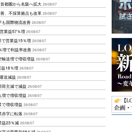
、首都圏から名阪へ拡大
26/08/07
に改善、不採算拠点も改革
26/08/07
字も国際物流改善
26/08/07
営業益57％増
26/08/07
果で営業益15％増
26/08/07
2％増で利益率改善
26/08/07
空輸送増で増収増益
26/08/07
業益18％増
26/08/07
も運送減益
26/08/07
部荷主減で減益
26/08/07
入増で増収増益
26/08/07
昇で増収増益
26/08/07
業赤字に転落
26/08/07
益23％減
26/08/07
赤字で営業益68％減
26/08/07