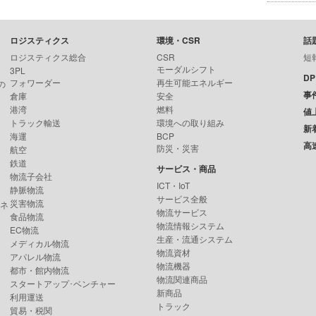
ロジスティクス
環境・CSR
話
ロジスティクス総合
CSR
短
モーダルシフト
3PL
D
フォワーダー
再生可能エネルギー
の
事
倉庫
安全
港湾
燃料
値
トラック輸送
環境への取り組み
新
海運
BCP
高
防災・災害
航空
鉄道
サービス・商品
物流子会社
ICT・IoT
静脈物流
サービス全般
災害物流
ンネ
物流サービス
食品物流
物流情報システム
EC物流
生産・流通システム
メディカル物流
物流資材
アパレル物流
物流機器
都市・館内物流
物流関連商品
スタートアップ･ベンチャー
新商品
利用運送
トラック
貿易・税関