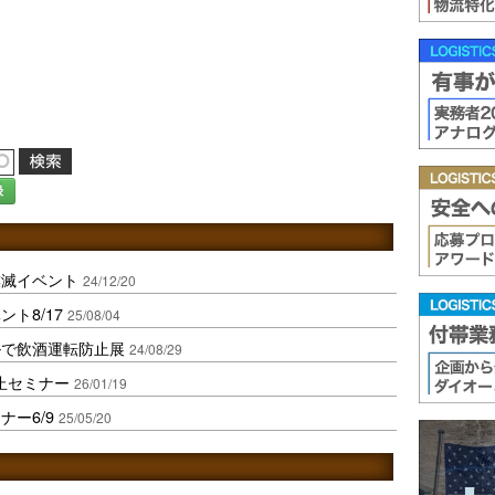
録
撲滅イベント
24/12/20
ト8/17
25/08/04
ルで飲酒運転防止展
24/08/29
止セミナー
26/01/19
ー6/9
25/05/20