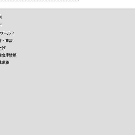
題
報
Pワールド
件・事故
上げ
着倉庫情報
速道路