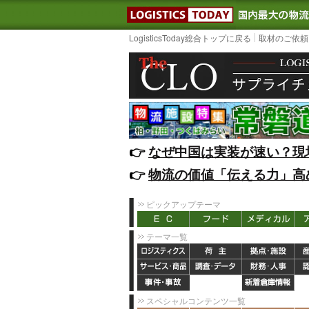
LOGISTIC
LogisticsToday総合トップに戻る
取材のご依頼
👉️
なぜ中国は実装が速い？現
👉️
物流の価値「伝える力」高
ピックアップテーマ
テーマ一覧
スペシャルコンテンツ一覧