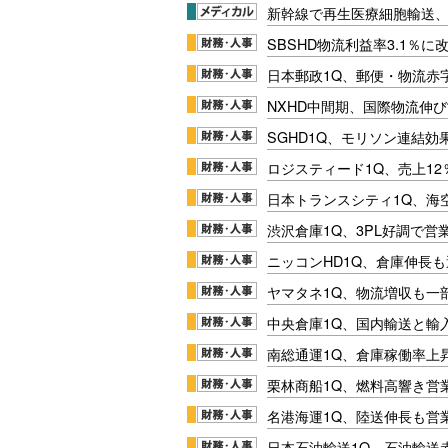
新幹線で再生医療細胞輸送
SBSHD物流利益率3.1％
日本郵政1Q、郵便・物流赤
NXHD中間期、国際物流伸び
SGHD1Q、モリソン連結効
ロジスティード1Q、売上1
日本トランスシティ1Q、海
渋沢倉庫1Q、3PL好調で営
ニッコンHD1Q、倉庫伸長
ヤマタネ1Q、物流増収も一
中央倉庫1Q、国内輸送と輸
南総通運1Q、倉庫稼働率上
栗林商船1Q、燃料高響き営
名港海運1Q、陸送伸長も営業
日本石油輸送1Q、石油輸送