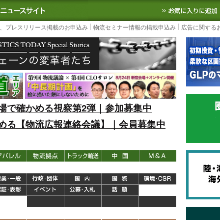
S TODAY｜国内最大の物流ニュースサイト
3PL, SCMなど国内外の最新の物流
、プレスリリース掲載のお申込み
物流セミナー情報の掲載申込み
広告に関する
場で確かめる視察第2弾｜参加募集中
める【物流広報連絡会議】｜会員募集中