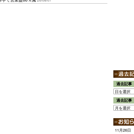
過去記事
過去記事
11月26日