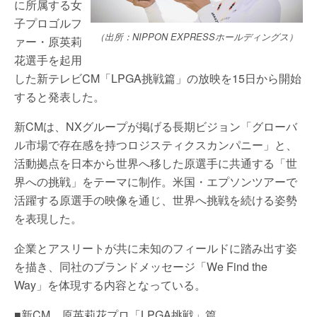
に所属する女
子プロゴルフ
（出所：NIPPON EXPRESSホールディングス）
ァー・原英莉
花選手を起用
した新テレビCM「LPGA挑戦篇」の放映を15日から開始
すると発表した。
新CMは、NXグループが掲げる長期ビジョン「グローバ
ル市場で存在感を持つロジスティクスカンパニー」と、
活動拠点を日本から世界へ移した原選手に共通する「世
界への挑戦」をテーマに制作。米国・エプソンツアーで
活躍する原選手の映像を通じ、世界へ挑戦を続ける姿勢
を表現した。
企業とアスリートが共に未知のフィールドに踏み出す姿
を描き、同社のブランドメッセージ「We Find the
Way」を体現する内容となっている。
■新CM 原英莉花プロ「LPGA挑戦」篇