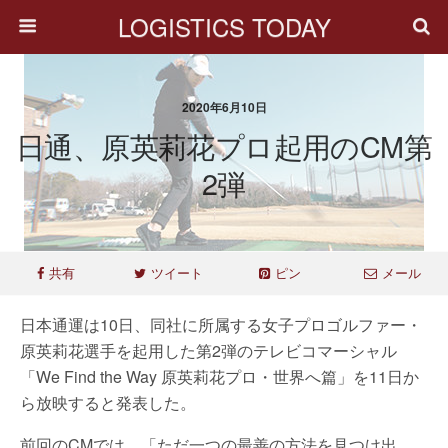
LOGISTICS TODAY
2020年6月10日
日通、原英莉花プロ起用のCM第
2弾
共有
ツイート
ピン
メール
日本通運は10日、同社に所属する女子プロゴルファー・
原英莉花選手を起用した第2弾のテレビコマーシャル
「We Find the Way 原英莉花プロ・世界へ篇」を11日か
ら放映すると発表した。
前回のCMでは、「ただ一つの最善の方法を見つけ出