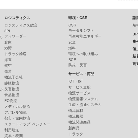
ロジスティクス
環境・CSR
話
ロジスティクス総合
CSR
短
モーダルシフト
3PL
D
フォワーダー
再生可能エネルギー
の
事
倉庫
安全
港湾
燃料
値
トラック輸送
環境への取り組み
新
海運
BCP
高
防災・災害
航空
鉄道
サービス・商品
物流子会社
ICT・IoT
静脈物流
サービス全般
災害物流
ンネ
物流サービス
食品物流
物流情報システム
EC物流
生産・流通システム
メディカル物流
物流資材
アパレル物流
物流機器
都市・館内物流
物流関連商品
スタートアップ･ベンチャー
新商品
利用運送
トラック
貿易・税関