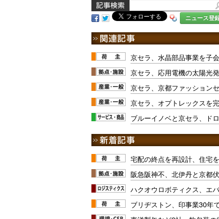
ニュース登
京セラ、水晶部品事業を子
京セラ、応用電機の太陽光
京セラ、京都ファッション
京セラ、オプトレックスを
ブルーイノベと京セラ、ド
宅配の終点を再設計、住宅
阪急阪神不、北伊丹と京都
ハクオウロボティクス、エ
ブリヂストン、印事業30年