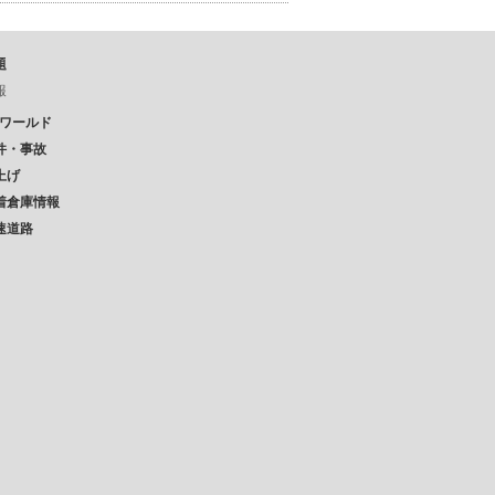
題
報
Pワールド
件・事故
上げ
着倉庫情報
速道路