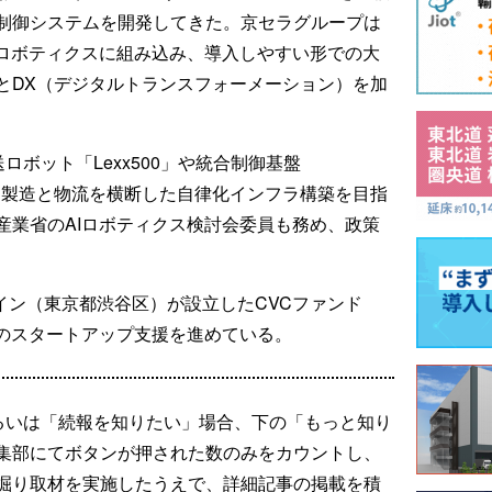
制御システムを開発してきた。京セラグループは
けロボティクスに組み込み、導入しやすい形での大
とDX（デジタルトランスフォーメーション）を加
送ロボット「Lexx500」や統合制御基盤
おり、製造と物流を横断した自律化インフラ構築を目指
産業省のAIロボティクス検討会委員も務め、政策
レイン（東京都渋谷区）が設立したCVCファンド
野のスタートアップ支援を進めている。
るいは「続報を知りたい」場合、下の「もっと知り
集部にてボタンが押された数のみをカウントし、
掘り取材を実施したうえで、詳細記事の掲載を積