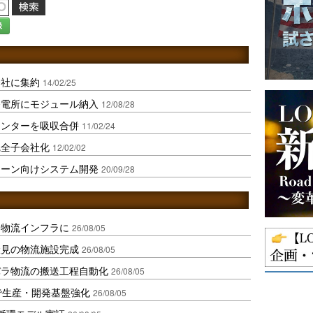
録
会社に集約
14/02/25
発電所にモジュール納入
12/08/28
センターを吸収合併
11/02/24
完全子会社化
12/02/02
ローン向けシステム開発
20/09/28
を物流インフラに
26/08/05
伏見の物流施設完成
26/08/05
バラ物流の搬送工程自動化
26/08/05
で生産・開発基盤強化
26/08/05