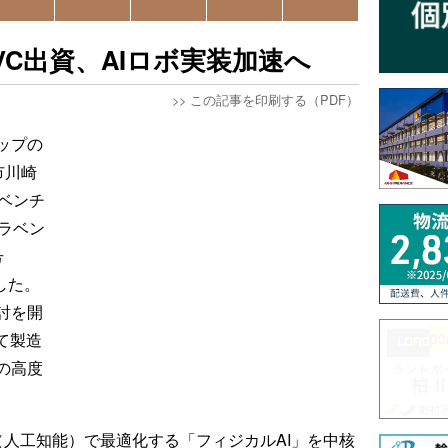
ラCVC出資、AIロボ実装加速へ
>>
この記事を印刷する（PDF）
ップの
市川崎
ベンチ
ラベン
号
した。
討を開
て製造
の高度
AI（人工知能）で最適化する「フィジカルAI」を中核