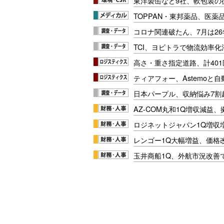
東洋製缶など9社、軟包装の
TOPPAN・東邦薬品、医薬
コロナ関連破たん、7月は26
TCI、ヨビトラで物流効率
高さ・重さ指定道路、計40
ティアフォー、Astemoと自
日本パープル、収納悩み7割
AZ-COM丸和1Q増収減益
ロジネットジャパン1Q増収
レンゴー1Q大幅増益、価格
玉井商船1Q、外航市況改善