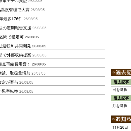
循環モデル実証
26/08/05
品温度管理で大賞
26/08/05
年最多176件
26/08/05
化法の定期報告支援
26/08/05
1区間で指定可
26/08/05
動運転AI共同開発
26/08/05
超で外部収納提案
26/08/05
、拠点再編費用響く
26/08/05
増益、取扱量増加
26/08/05
改定が寄与
過去記事
26/08/05
で黒字転換
26/08/05
過去記事
11月26日