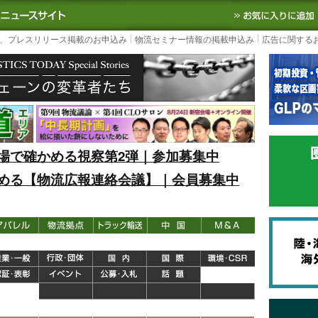
S TODAY｜国内最大の物流ニュースサイト
3PL, SCMなど国内外の最新の物流
、プレスリリース掲載のお申込み
物流セミナー情報の掲載申込み
広告に関する
場で確かめる視察第2弾｜参加募集中
める【物流広報連絡会議】｜会員募集中