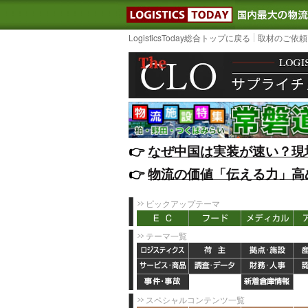
LOGISTIC
LogisticsToday総合トップに戻る
取材のご依頼
👉️
なぜ中国は実装が速い？現
👉️
物流の価値「伝える力」高
ピックアップテーマ
テーマ一覧
スペシャルコンテンツ一覧