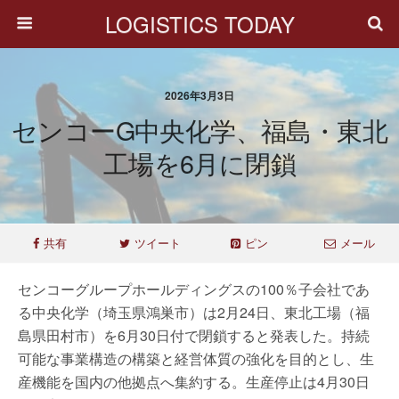
LOGISTICS TODAY
2026年3月3日
センコーG中央化学、福島・東北
工場を6月に閉鎖
共有
ツイート
ピン
メール
センコーグループホールディングスの100％子会社であ
る中央化学（埼玉県鴻巣市）は2月24日、東北工場（福
島県田村市）を6月30日付で閉鎖すると発表した。持続
可能な事業構造の構築と経営体質の強化を目的とし、生
産機能を国内の他拠点へ集約する。生産停止は4月30日