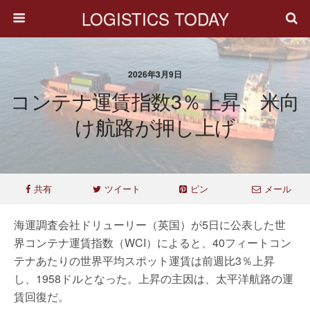
LOGISTICS TODAY
2026年3月9日
コンテナ運賃指数3％上昇、米向
け航路が押し上げ
共有
ツイート
ピン
メール
海運調査会社ドリューリー（英国）が5日に公表した世
界コンテナ運賃指数（WCI）によると、40フィートコン
テナあたりの世界平均スポット運賃は前週比3％上昇
し、1958ドルとなった。上昇の主因は、太平洋航路の運
賃回復だ。