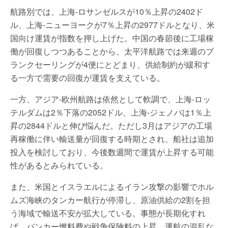
航路別では、上海-ロサンゼルスが10％上昇の2402ド
ル、上海-ニューヨークが7％上昇の2977ドルとなり、米
国向け運賃が指数を押し上げた。中国の春節後に工場稼
働が回復しつつあることから、太平洋航路では来週のブ
ランクセーリングが4便にとどまり、供給制約が緩和す
る一方で需要の回復が運賃を支えている。
一方、アジア-欧州航路は依然として軟調で、上海-ロッ
テルダムは2％下落の2052ドル、上海-ジェノバは1％上
昇の2844ドルと伸び悩んだ。ただし3月はアジアの工場
再稼働に伴い輸送量が回復する時期とされ、船社は追加
投入を検討しており、今後数週間で運賃が上昇する可能
性があるとみられている。
また、米国とイスラエルによるイラン攻撃の影響でホル
ムズ海峡のタンカー航行が停滞し、原油供給の2割を担
う海域で輸送不安が拡大している。事態が長期化すれ
ば、バンカー燃料費や戦争保険料の上昇、運航の混乱な