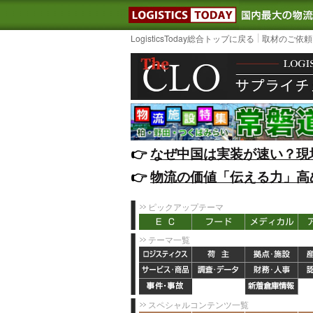
LOGISTIC
LogisticsToday総合トップに戻る
取材のご依頼
👉️
なぜ中国は実装が速い？現
👉️
物流の価値「伝える力」高
ピックアップテーマ
テーマ一覧
スペシャルコンテンツ一覧