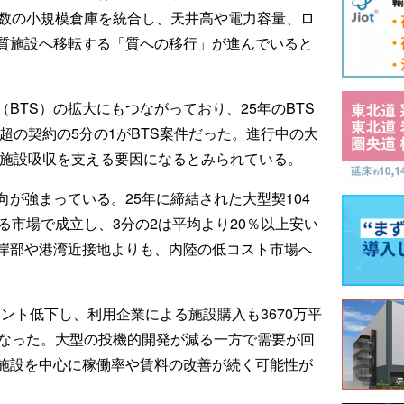
複数の小規模倉庫を統合し、天井高や電力容量、ロ
質施設へ移転する「質への移行」が進んでいると
BTS）の拡大にもつながっており、25年のBTS
ト超の契約の5分の1がBTS案件だった。進行中の大
の施設吸収を支える要因になるとみられている。
が強まっている。25年に締結された大型契104
る市場で成立し、3分の2は平均より20％以上安い
岸部や港湾近接地よりも、内陸の低コスト市場へ
イント低下し、利用企業による施設購入も3670万平
となった。大型の投機的開発が減る一方で需要が回
施設を中心に稼働率や賃料の改善が続く可能性が