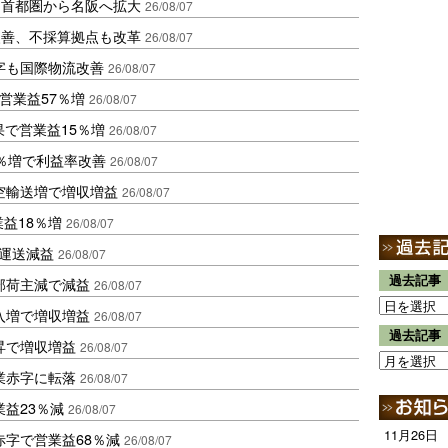
、首都圏から名阪へ拡大
26/08/07
に改善、不採算拠点も改革
26/08/07
字も国際物流改善
26/08/07
営業益57％増
26/08/07
果で営業益15％増
26/08/07
2％増で利益率改善
26/08/07
空輸送増で増収増益
26/08/07
業益18％増
26/08/07
も運送減益
26/08/07
過去記事
部荷主減で減益
26/08/07
入増で増収増益
26/08/07
過去記事
昇で増収増益
26/08/07
業赤字に転落
26/08/07
益23％減
26/08/07
11月26日
赤字で営業益68％減
26/08/07