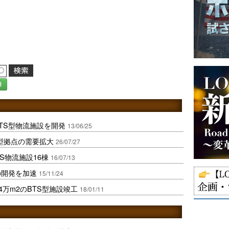
録
TS型物流施設を開発
13/06/25
大型拠点の需要拡大
26/07/27
S物流施設16棟
16/07/13
の開発を加速
15/11/24
4万m2のBTS型施設竣工
18/01/11