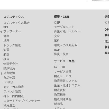
ロジスティクス
環境・CSR
話
ロジスティクス総合
CSR
短
モーダルシフト
3PL
D
フォワーダー
再生可能エネルギー
の
事
倉庫
安全
港湾
燃料
値
トラック輸送
環境への取り組み
新
海運
BCP
高
防災・災害
航空
鉄道
サービス・商品
物流子会社
ICT・IoT
静脈物流
サービス全般
災害物流
ンネ
物流サービス
食品物流
物流情報システム
EC物流
生産・流通システム
メディカル物流
物流資材
アパレル物流
物流機器
都市・館内物流
物流関連商品
スタートアップ･ベンチャー
新商品
利用運送
トラック