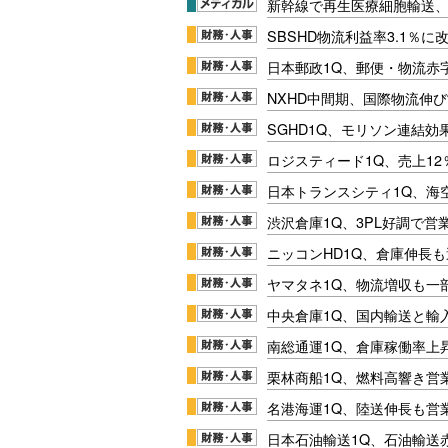
新幹線で再生医療細胞輸送
SBSHD物流利益率3.1％
日本郵政1Q、郵便・物流赤
NXHD中間期、国際物流伸び
SGHD1Q、モリソン連結効
ロジスティード1Q、売上1
日本トランスシティ1Q、海
渋沢倉庫1Q、3PL好調で営
ニッコンHD1Q、倉庫伸長
ヤマタネ1Q、物流増収も一
中央倉庫1Q、国内輸送と輸
南総通運1Q、倉庫稼働率上
栗林商船1Q、燃料高響き営
名港海運1Q、陸送伸長も営業
日本石油輸送1Q、石油輸送