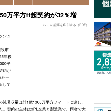
0万平方ft超契約が32％増
>>
この記事を印刷する（PDF）
ッシュ
施設市
25年後
000平
契約が
れた一
析して
純吸収量は計1億1300万平方フィートに達し、
た。契約の主体は3PL企業と製造業で、両者で大