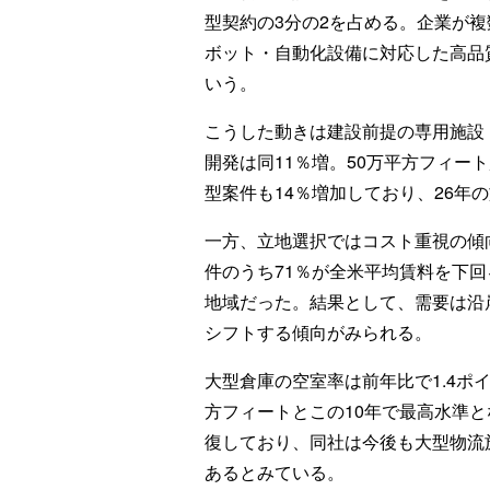
型契約の3分の2を占める。企業が
ボット・自動化設備に対応した高品
いう。
こうした動きは建設前提の専用施設（
開発は同11％増。50万平方フィー
型案件も14％増加しており、26年
一方、立地選択ではコスト重視の傾向
件のうち71％が全米平均賃料を下回
地域だった。結果として、需要は沿
シフトする傾向がみられる。
大型倉庫の空室率は前年比で1.4ポ
方フィートとこの10年で最高水準
復しており、同社は今後も大型物流
あるとみている。