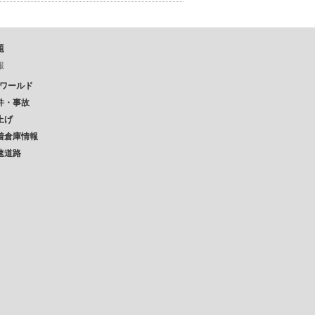
題
報
Pワールド
件・事故
上げ
着倉庫情報
速道路