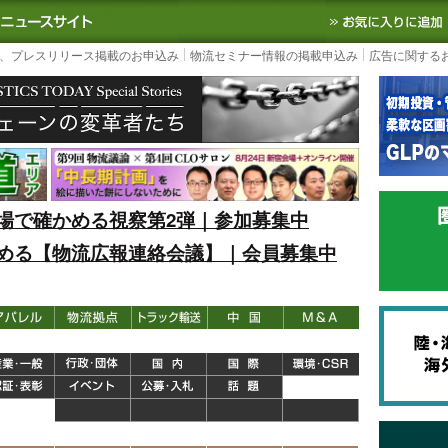
S TODAY｜国内最大の物流ニュースサイト
3PL, SCMなど国内外の最新の物流
、プレスリリース掲載のお申込み
物流セミナー情報の掲載申込み
広告に関する
場で確かめる視察第2弾｜参加募集中
める【物流広報連絡会議】｜会員募集中