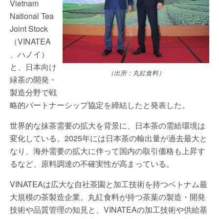
Vietnam
National Tea
Joint Stock
（VINATEA
、ハノイ）
と、日本向け
（出所：丸紅食料）
緑茶の開発・
製造分野で戦
略的パートナーシップ協定を締結したと発表した。
世界的な抹茶需要の拡大を背景に、日本茶の需給環境は
変化している。2025年には日本茶の輸出量が過去最大と
なり、海外需要の拡大に伴って国内の取引価格も上昇す
るなど、原料調達の不確実性が高まっている。
VINATEAは広大な自社茶園と加工技術を持つベトナム最
大規模の茶製造企業。丸紅食料が持つ茶葉の製造・開発
技術や品質管理の知見と、VINATEAの加工技術や供給基