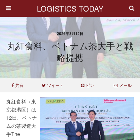
LOGISTICS TODAY
2026年3月12日
丸紅食料、ベトナム茶大手と戦
略提携
共有
ツイート
ピン
メール
丸紅食料（東
京都港区）は
12日、ベトナ
ムの茶製造大
手The