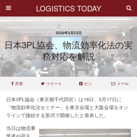
LOGISTICS TODAY
2026年3月23日
日本3PL協会、物流効率化法の実
務対応を解説
共有
ツイート
ピン
メール
日本3PL協会（東京都千代田区）は18日、3月17日に
「物流効率化法セミナー」を東京会場と大阪会場をオン
ラインで接続する形式で開催したと発表した。
当日は物流事
業者や荷主、