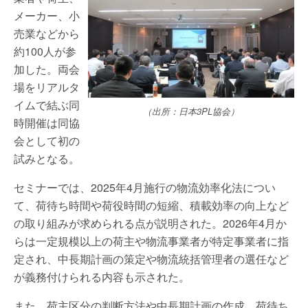
メーカー、小
売業などから
約100人が参
加した。両会
場をリアルタ
イムで結ぶ同
（出所：日本3PL協会）
時開催は同協
会として初の
試みとなる。
セミナーでは、2025年4月施行の物流効率化法につい
て、荷待ち時間や荷役時間の短縮、積載効率の向上など
の取り組みが求められる点が説明された。2026年4月か
らは一定規模以上の荷主や物流事業者が特定事業者に指
定され、中長期計画の策定や物流統括管理者の選任など
が義務付けられる内容も示された。
また、荷主区分の判断方法や中長期計画の作成、荷待ち