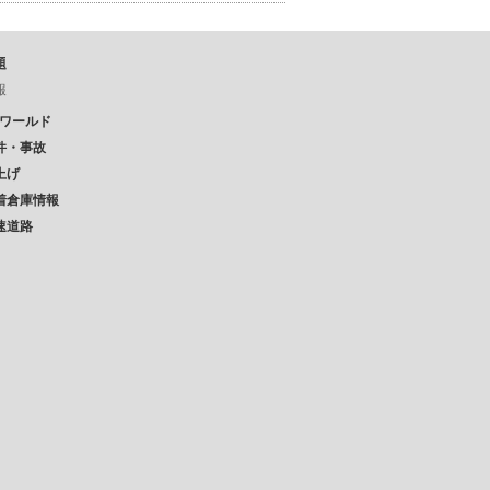
題
報
Pワールド
件・事故
上げ
着倉庫情報
速道路