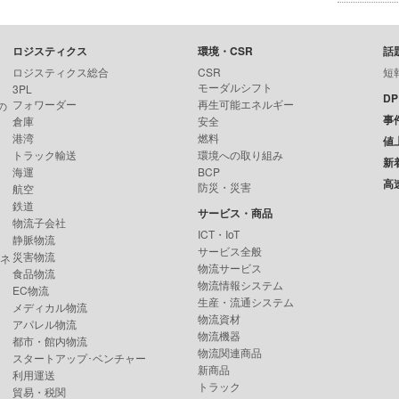
ロジスティクス
環境・CSR
話
ロジスティクス総合
CSR
短
モーダルシフト
3PL
D
フォワーダー
再生可能エネルギー
の
事
倉庫
安全
港湾
燃料
値
トラック輸送
環境への取り組み
新
海運
BCP
高
防災・災害
航空
鉄道
サービス・商品
物流子会社
ICT・IoT
静脈物流
サービス全般
災害物流
ンネ
物流サービス
食品物流
物流情報システム
EC物流
生産・流通システム
メディカル物流
物流資材
アパレル物流
物流機器
都市・館内物流
物流関連商品
スタートアップ･ベンチャー
新商品
利用運送
トラック
貿易・税関