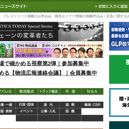
S TODAY｜国内最大の物流ニュースサイト
3PL, SCMなど国内外の最新の物流
、プレスリリース掲載のお申込み
物流セミナー情報の掲載申込み
広告に関する
場で確かめる視察第2弾｜参加募集中
める【物流広報連絡会議】｜会員募集中