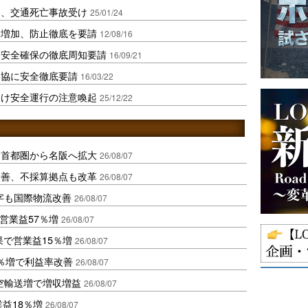
け、交通死亡事故受け
25/01/24
故増加、防止徹底を要請
12/08/16
に安全確保の徹底周知要請
16/09/21
ト協に安全徹底要請
16/03/22
受け安全運行の注意喚起
25/12/22
、首都圏から名阪へ拡大
26/08/07
に改善、不採算拠点も改革
26/08/07
字も国際物流改善
26/08/07
営業益57％増
26/08/07
果で営業益15％増
26/08/07
2％増で利益率改善
26/08/07
空輸送増で増収増益
26/08/07
業益18％増
26/08/07