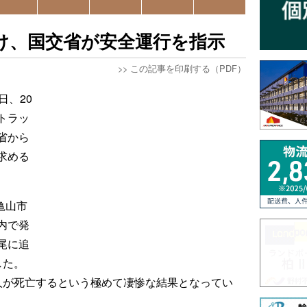
け、国交省が安全運行を指示
>>
この記事を印刷する（PDF）
日、20
トラッ
省から
求める
亀山市
内で発
尾に追
した。
人が死亡するという極めて凄惨な結果となってい