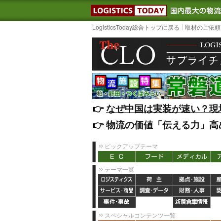
LOGISTIC
LogisticsToday総合トップに戻る
取材のご依頼
👉️
なぜ中国は実装が速い？現
👉️
物流の価値「伝える力」高
ピックアップテーマ
テーマ一覧
スペシャルコンテンツ一覧