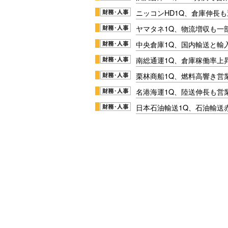
ニッコンHD1Q、倉庫伸長
ヤマタネ1Q、物流増収も一
中央倉庫1Q、国内輸送と輸
南総通運1Q、倉庫稼働率上
栗林商船1Q、燃料高響き営
名港海運1Q、陸送伸長も営業
日本石油輸送1Q、石油輸送