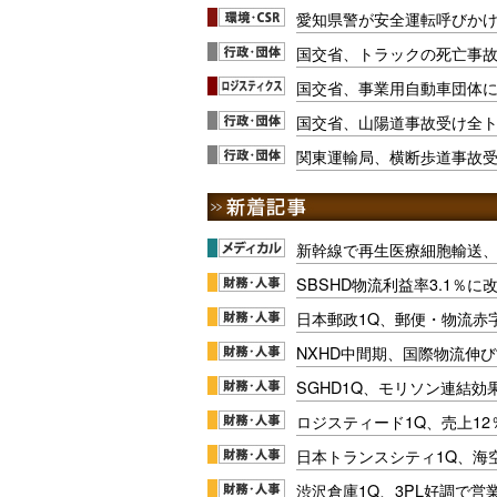
愛知県警が安全運転呼びか
国交省、トラックの死亡事
国交省、事業用自動車団体
国交省、山陽道事故受け全
関東運輸局、横断歩道事故
新幹線で再生医療細胞輸送
SBSHD物流利益率3.1％
日本郵政1Q、郵便・物流赤
NXHD中間期、国際物流伸び
SGHD1Q、モリソン連結効
ロジスティード1Q、売上1
日本トランスシティ1Q、海
渋沢倉庫1Q、3PL好調で営