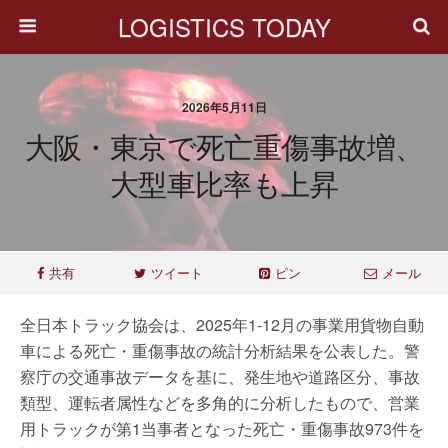
LOGISTICS TODAY
2026年5月11日
大阪・東京で死亡重傷事故増、
大型車比率も上昇
共有
ツイート
ピン
メール
全日本トラック協会は、2025年1-12月の事業用貨物自動
車による死亡・重傷事故の統計分析結果を公表した。警
察庁の交通事故データを基に、発生地や道路区分、事故
類型、運転者属性などを多角的に分析したもので、営業
用トラックが第1当事者となった死亡・重傷事故973件を