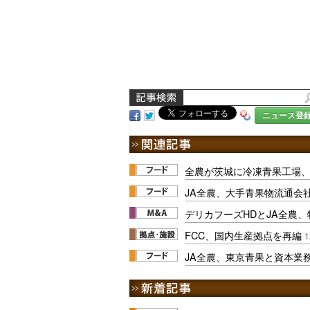
ニュース登
全農が茨城に冷凍青果工場
JA全農、大手青果物流通会
デリカフーズHDとJA全農
FCC、国内生産拠点を再編
1
JA全農、東京青果と資本業