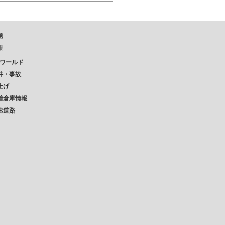
題
報
Pワールド
件・事故
上げ
着倉庫情報
速道路