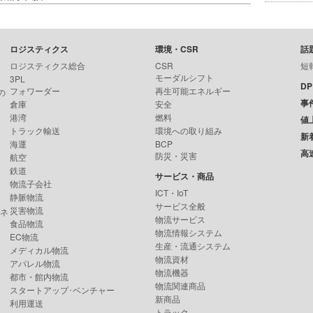
ロジスティクス
環境・CSR
話
ロジスティクス総合
CSR
短
モーダルシフト
3PL
D
フォワーダー
再生可能エネルギー
の
事
倉庫
安全
港湾
燃料
値
トラック輸送
環境への取り組み
新
海運
BCP
高
防災・災害
航空
鉄道
サービス・商品
物流子会社
ICT・IoT
静脈物流
サービス全般
災害物流
ンネ
物流サービス
食品物流
物流情報システム
EC物流
生産・流通システム
メディカル物流
物流資材
アパレル物流
物流機器
都市・館内物流
物流関連商品
スタートアップ･ベンチャー
新商品
利用運送
トラック