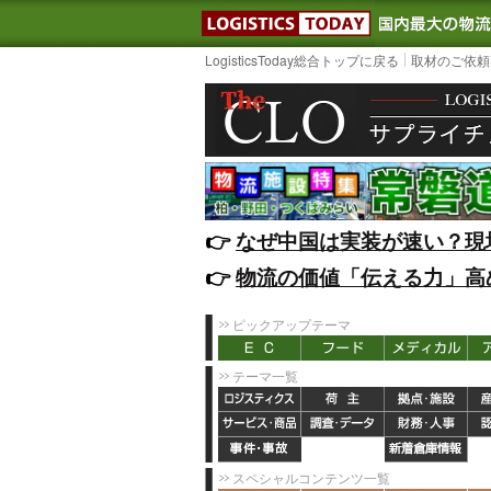
LOGISTIC
LogisticsToday総合トップに戻る
取材のご依頼
👉️
なぜ中国は実装が速い？現
👉️
物流の価値「伝える力」高
ピックアップテーマ
テーマ一覧
スペシャルコンテンツ一覧