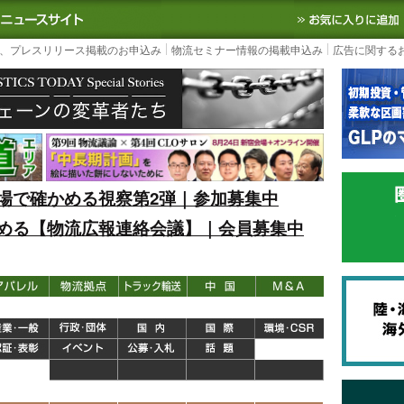
S TODAY｜国内最大の物流ニュースサイト
3PL, SCMなど国内外の最新の物流
、プレスリリース掲載のお申込み
物流セミナー情報の掲載申込み
広告に関する
場で確かめる視察第2弾｜参加募集中
める【物流広報連絡会議】｜会員募集中