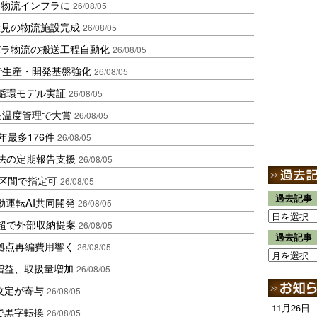
を物流インフラに
26/08/05
伏見の物流施設完成
26/08/05
バラ物流の搬送工程自動化
26/08/05
で生産・開発基盤強化
26/08/05
循環モデル実証
26/08/05
品温度管理で大賞
26/08/05
年最多176件
26/08/05
化法の定期報告支援
26/08/05
1区間で指定可
26/08/05
過去記事
動運転AI共同開発
26/08/05
超で外部収納提案
26/08/05
過去記事
、拠点再編費用響く
26/08/05
増益、取扱量増加
26/08/05
改定が寄与
26/08/05
11月26日
で黒字転換
26/08/05