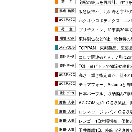
宅配の終点を再設計、住宅
阪急阪神不、北伊丹と京都
ハクオウロボティクス、エ
ブリヂストン、印事業30年
東洋製缶など9社、軟包装の
TOPPAN・東邦薬品、医薬
コロナ関連破たん、7月は26
TCI、ヨビトラで物流効率
高さ・重さ指定道路、計40
ティアフォー、Astemoと自
日本パープル、収納悩み7割
AZ-COM丸和1Q増収減益
ロジネットジャパン1Q増収
レンゴー1Q大幅増益、価格
玉井商船1Q、外航市況改善