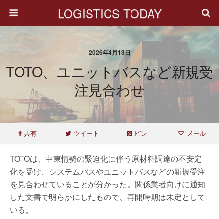
LOGISTICS TODAY
2026年4月13日
TOTO、ユニットバスなど新規受
注見合わせ
共有
ツイート
ピン
メール
TOTOは、中東情勢の緊迫化に伴う原材料調達の不安定
化を受け、システムバスやユニットバスなどの新規受注
を見合わせていることが分かった。関係業者向けに通知
した文書で明らかにしたもので、再開時期は未定として
いる。