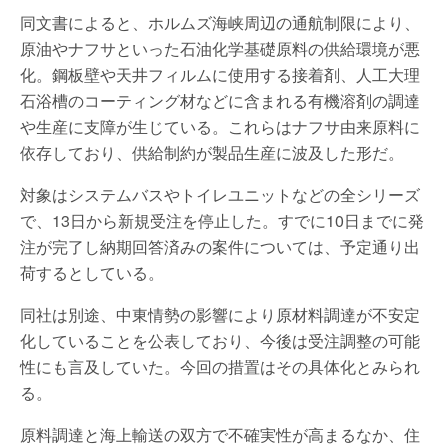
同文書によると、ホルムズ海峡周辺の通航制限により、
原油やナフサといった石油化学基礎原料の供給環境が悪
化。鋼板壁や天井フィルムに使用する接着剤、人工大理
石浴槽のコーティング材などに含まれる有機溶剤の調達
や生産に支障が生じている。これらはナフサ由来原料に
依存しており、供給制約が製品生産に波及した形だ。
対象はシステムバスやトイレユニットなどの全シリーズ
で、13日から新規受注を停止した。すでに10日までに発
注が完了し納期回答済みの案件については、予定通り出
荷するとしている。
同社は別途、中東情勢の影響により原材料調達が不安定
化していることを公表しており、今後は受注調整の可能
性にも言及していた。今回の措置はその具体化とみられ
る。
原料調達と海上輸送の双方で不確実性が高まるなか、住