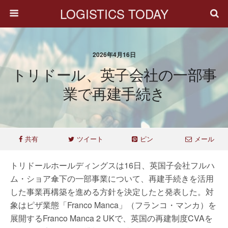
LOGISTICS TODAY
2026年4月16日
トリドール、英子会社の一部事
業で再建手続き
共有
ツイート
ピン
メール
トリドールホールディングスは16日、英国子会社フルハ
ム・ショア傘下の一部事業について、再建手続きを活用
した事業再構築を進める方針を決定したと発表した。対
象はピザ業態「Franco Manca」（フランコ・マンカ）を
展開するFranco Manca 2 UKで、英国の再建制度CVAを