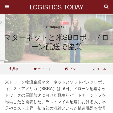
LOGISTICS TODAY
2026年4月17日
マターネットと米SBロボ、ドロ
ーン配送で協業
共有
ツイート
ピン
メール
米ドローン物流企業マターネットとソフトバンクロボテ
ィクス・アメリカ（SBRA）は16日、ドローン配送ネッ
トワークの展開加速に向けた戦略的パートナーシップを
締結したと発表した。ラストマイル配送における人手不
足やコスト上昇、都市部の混雑といった構造課題を背景