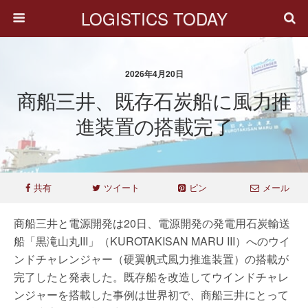
LOGISTICS TODAY
2026年4月20日
商船三井、既存石炭船に風力推
進装置の搭載完了
共有
ツイート
ピン
メール
商船三井と電源開発は20日、電源開発の発電用石炭輸送
船「黒滝山丸III」（KUROTAKISAN MARU III）へのウイ
ンドチャレンジャー（硬翼帆式風力推進装置）の搭載が
完了したと発表した。既存船を改造してウインドチャレ
ンジャーを搭載した事例は世界初で、商船三井にとって