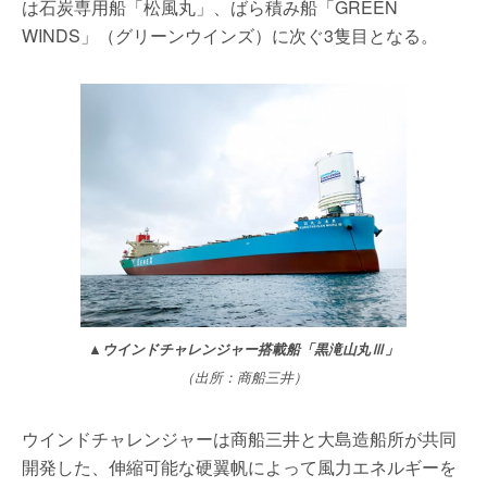
は石炭専用船「松風丸」、ばら積み船「GREEN
WINDS」（グリーンウインズ）に次ぐ3隻目となる。
▲
ウインドチャレンジャー搭載船「黒滝山丸Ⅲ」
（出所：商船三井）
ウインドチャレンジャーは商船三井と大島造船所が共同
開発した、伸縮可能な硬翼帆によって風力エネルギーを