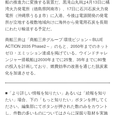
船の推進力に変換する装置だ。黒滝山丸IIIは4月13日に橘
湾火力発電所（徳島県阿南市）、17日に石川石炭火力発
電所（沖縄県うるま市）に入港。今後は電源開発の発電
所が立地する複数地域向けに海外から発電用石炭を長期
にわたり輸送する予定だ。
商船三井は「商船三井グループ 環境ビジョン～BLUE
ACTION 2035 Phase2～」のもと、2050年までのネット
ゼロ・エミッション達成を掲げている。ウインドチャレ
ンジャー搭載船は2030年までに25隻、35年までに80隻
の投入を計画しており、燃費効率の改善を通じた脱炭素
化を加速させる。
■「より詳しい情報を知りたい」あるいは「続報を知り
たい」場合、下の「もっと知りたい」ボタンを押してく
ださい。編集部にてボタンが押された数のみをカウント
し、件数の多いものについてはさらに深掘り取材を実施