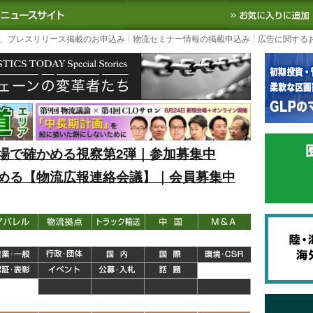
S TODAY｜国内最大の物流ニュースサイト
3PL, SCMなど国内外の最新の物流
、プレスリリース掲載のお申込み
物流セミナー情報の掲載申込み
広告に関する
場で確かめる視察第2弾｜参加募集中
める【物流広報連絡会議】｜会員募集中