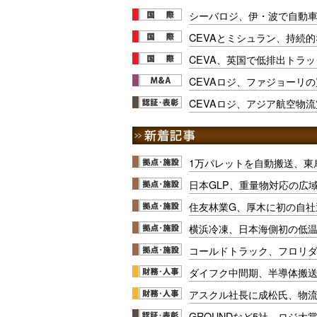
シーバロジ、伊・波で自動
CEVAとミシュラン、持続
CEVA、英国で低排出トラッ
CEVAロジ、ファジョーリ
CEVAロジ、アジア航空物
1万パレットを自動搬送、東
日本GLP、重量物対応の広
住友林業G、厚木に初の自社
横浜冷凍、日本海側初の低
コールドトラック、フロリ
ダイフク中間期、半導体搬
アスクル社長に成松氏、物
GROUNDなど5社、ロジ大