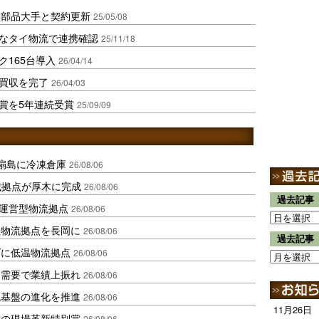
車部品大手と契約更新
25/05/08
的なタイ物流で連携確認
25/11/18
ク165台導入
26/04/14
の買収を完了
26/04/03
流賞を5年連続受賞
25/09/09
扇島に冷凍倉庫
26/08/06
域拠点が厚木に完成
26/08/06
過去記事
運営型物流拠点
26/08/06
温物流拠点を長岡に
26/08/06
過去記事
ダに低温物流拠点
26/08/06
送需要で業績上振れ
26/08/06
流基盤の進化を推進
26/08/06
11月26日
賞の現場革新特別賞
26/08/06