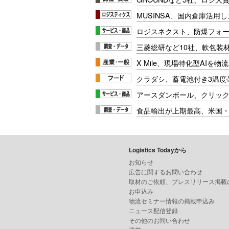
MUSINSA、国内倉庫活用
ロジスネクスト、防爆フォ
三菱総研など10社、軟包装
X Mile、現場特化型AIを
クラダシ、蓄電池付き3温度
アースダンボール、クリッ
食品輸出が上期最高、米国
Logistics Todayから
お知らせ
広告に関するお問い合わせ
取材のご依頼、プレスリリース掲載
お申込み
物流セミナー情報の掲載申込み
ニュース配信登録
その他のお問い合わせ