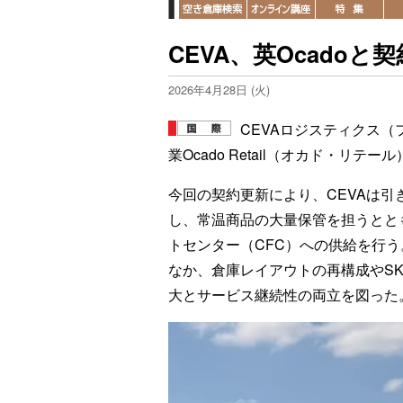
CEVA、英Ocado
2026年4月28日 (火)
CEVAロジスティクス（
業Ocado Retail（オカド・リ
今回の契約更新により、CEVAは
し、常温商品の大量保管を担うととも
トセンター（CFC）への供給を行
なか、倉庫レイアウトの再構成やS
大とサービス継続性の両立を図った