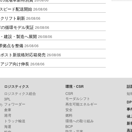
しスピード配送開始
26/08/06
ークリフト刷新
26/08/06
材の循環モデル実証
26/08/06
物流・建設・製造へ展開
26/08/06
帯拠点を整備
26/08/06
クポスト新規格対応箱発売
26/08/06
・アジア向け伸長
26/08/06
ロジスティクス
環境・CSR
話
ロジスティクス総合
CSR
短
モーダルシフト
3PL
D
フォワーダー
再生可能エネルギー
の
事
倉庫
安全
港湾
燃料
値
トラック輸送
環境への取り組み
新
海運
BCP
高
防災・災害
航空