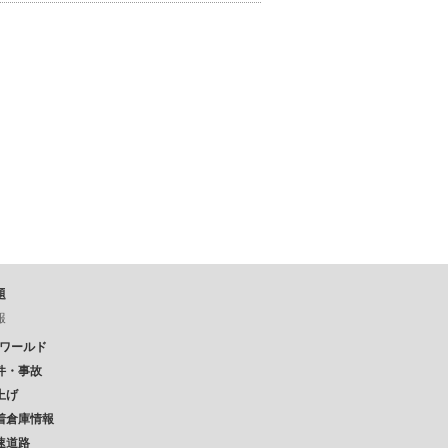
題
報
Pワールド
件・事故
上げ
着倉庫情報
速道路