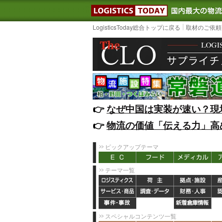
LOGISTIC
LogisticsToday総合トップに戻る
取材のご依頼
👉️
なぜ中国は実装が速い？現
👉️
物流の価値「伝える力」高
ピックアップテーマ
テーマ一覧
スペシャルコンテンツ一覧