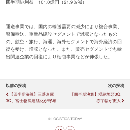
四半期純利益：101.0億円（21.9％減）
運送事業では、国内の輸送需要の減少により複合事業、
警備輸送、重量品建設セグメントで減収となったもの
の、航空・旅行、海運、海外セグメントで海外経済の回
復を受け、増収となった。また、販売セグメントでも輸
出関連企業の回復により梱包事業などが伸張した。
以前の投稿
次の投稿
【四半期決算】三菱倉庫
【四半期決算】櫻島埠頭3Q、
3Q、富士物流連結化が寄与
赤字幅が拡大
© LOGISTICS TODAY