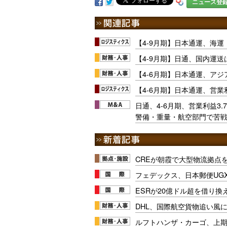
ニュース登
【4-9月期】日本通運、海
【4-9月期】日通、国内運
【4-6月期】日本通運、ア
【4-6月期】日本通運、営業利
日通、4-6月期、営業利益3.
警備・重量・航空部門で苦
CREが朝霞で大型物流拠点
フェデックス、日本郵便UG
ESRが20億ドル超を借り換
DHL、国際航空貨物追い風に
ルフトハンザ・カーゴ、上期E