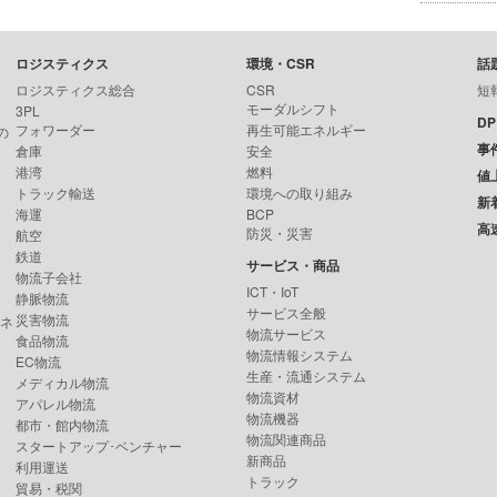
ロジスティクス
環境・CSR
話
ロジスティクス総合
CSR
短
モーダルシフト
3PL
D
フォワーダー
再生可能エネルギー
の
事
倉庫
安全
港湾
燃料
値
トラック輸送
環境への取り組み
新
海運
BCP
高
防災・災害
航空
鉄道
サービス・商品
物流子会社
ICT・IoT
静脈物流
サービス全般
災害物流
ンネ
物流サービス
食品物流
物流情報システム
EC物流
生産・流通システム
メディカル物流
物流資材
アパレル物流
物流機器
都市・館内物流
物流関連商品
スタートアップ･ベンチャー
新商品
利用運送
トラック
貿易・税関