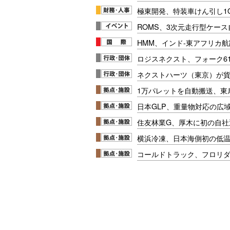
極東開発、特装車けん引し1
ROMS、3次元走行型ケー
HMM、インド-東アフリカ航
ロジスネクスト、フォーク6
ネクストハーツ（東京）が
1万パレットを自動搬送、東
日本GLP、重量物対応の広
住友林業G、厚木に初の自社
横浜冷凍、日本海側初の低
コールドトラック、フロリ