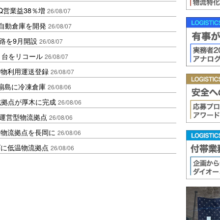
Q営業益38％増
26/08/07
ス自動倉庫を開発
26/08/07
路を9月開設
26/08/07
1台をリコール
26/08/07
貨物利用運送登録
26/08/07
扇島に冷凍倉庫
26/08/06
域拠点が厚木に完成
26/08/06
運営型物流拠点
26/08/06
温物流拠点を長岡に
26/08/06
ダに低温物流拠点
26/08/06