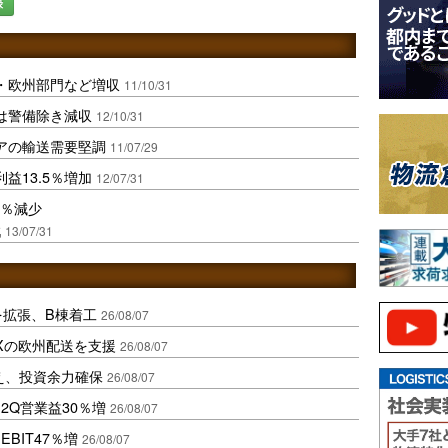
録
運・欧州部門など増収
11/10/31
送は警備除き減収
12/10/31
ジアの輸送需要堅調
11/07/29
益13.5％増加
12/07/31
7％減少
戦
13/07/31
を拡張、B棟着工
26/08/07
Xの欧州配送を支援
26/08/07
え、投資余力確保
26/08/07
2Q営業益30％増
26/08/07
BIT47％増
26/08/07