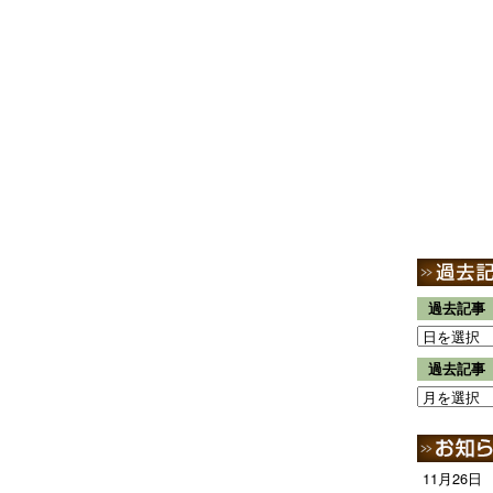
過去記事
過去記事
11月26日