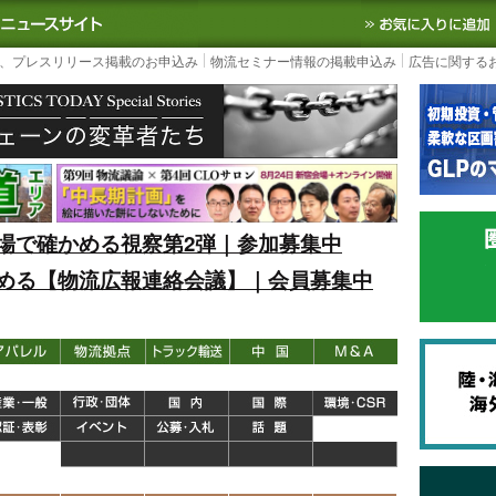
S TODAY｜国内最大の物流ニュースサイト
3PL, SCMなど国内外の最新の物流
、プレスリリース掲載のお申込み
物流セミナー情報の掲載申込み
広告に関する
場で確かめる視察第2弾｜参加募集中
める【物流広報連絡会議】｜会員募集中