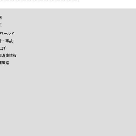
題
報
Pワールド
件・事故
上げ
着倉庫情報
速道路