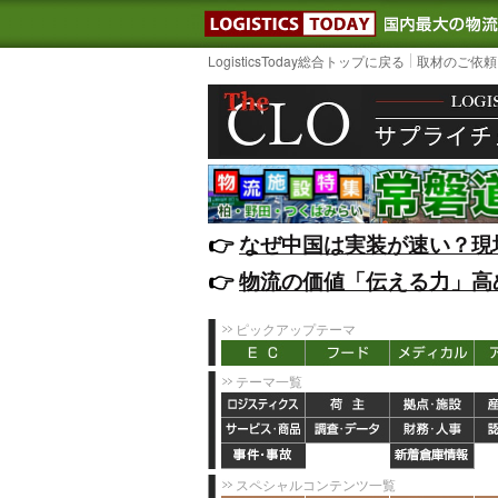
LOGISTIC
LogisticsToday総合トップに戻る
取材のご依頼
👉️
なぜ中国は実装が速い？現
👉️
物流の価値「伝える力」高
ピックアップテーマ
テーマ一覧
スペシャルコンテンツ一覧