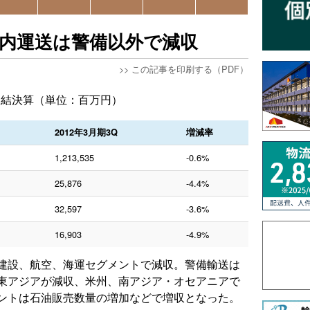
、国内運送は警備以外で減収
>>
この記事を印刷する（PDF）
期連結決算（単位：百万円）
2012年3月期3Q
増減率
1,213,535
-0.6%
25,876
-4.4%
32,597
-3.6%
16,903
-4.9%
建設、航空、海運セグメントで減収。警備輸送は
東アジアが減収、米州、南アジア・オセアニアで
ントは石油販売数量の増加などで増収となった。