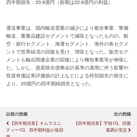
四半期損失：20.9億円（前期は22.8億円の利益）
運送事業は、国内輸送需要の減少により複合事業、警備
輸送、重量品建設セグメントで減収となったものの、航
空・旅行セグメント、海運セグメント、海外の各セグメ
ントで世界経済の回復を受け、増収となった。販売セグ
メントも輸出関連企業の回復により梱包事業等が伸張し
た。しかし、資産除去債務会計基準の適用に伴う影響や
投資有価証券評価損の計上などによる特別損失の発生に
より、20億円の四半期純損失となった。
以前の投稿
次の投稿
【四半期決算】キムラユニ
【四半期決算】宇徳1Q、回復
ティー1Q、四半期利益が急回
基調が安定
復