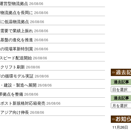
運営型物流拠点
26/08/06
温物流拠点を長岡に
26/08/06
ダに低温物流拠点
26/08/06
送需要で業績上振れ
26/08/06
流基盤の進化を推進
26/08/06
賞の現場革新特別賞
26/08/06
しスピード配送開始
26/08/06
ークリフト刷新
26/08/06
材の循環モデル実証
26/08/06
過去記事
物流・建設・製造へ展開
26/08/06
帯拠点を整備
26/08/06
過去記事
クポスト新規格対応箱発売
26/08/06
・アジア向け伸長
26/08/06
11月26日