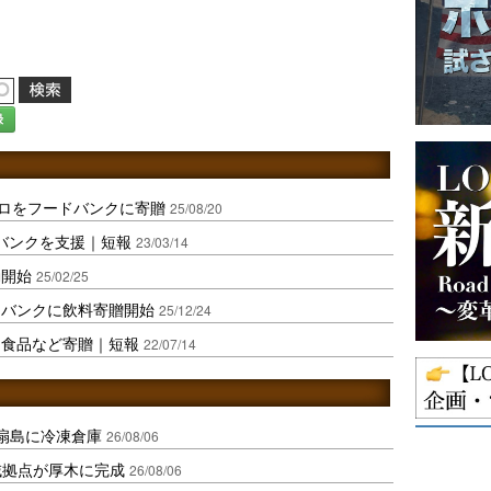
録
キロをフードバンクに寄贈
25/08/20
ドバンクを支援｜短報
23/03/14
動開始
25/02/25
ドバンクに飲料寄贈開始
25/12/24
に食品など寄贈｜短報
22/07/14
扇島に冷凍倉庫
26/08/06
域拠点が厚木に完成
26/08/06