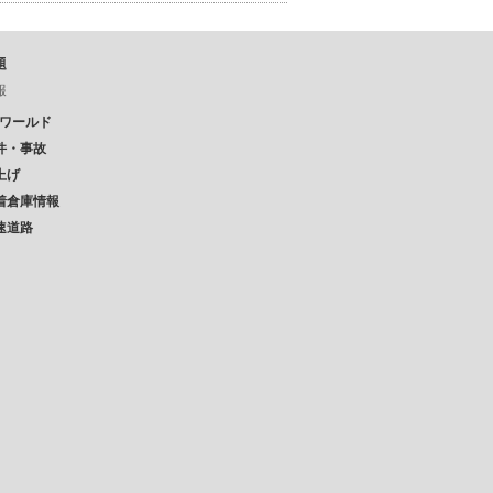
題
報
Pワールド
件・事故
上げ
着倉庫情報
速道路