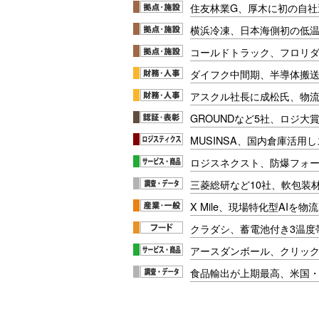
住友林業G、厚木に初の自社
横浜冷凍、日本海側初の低
コールドトラック、フロリ
ダイフク中間期、半導体搬
アスクル社長に成松氏、物
GROUNDなど5社、ロジ大
MUSINSA、国内倉庫活用
ロジスネクスト、防爆フォ
三菱総研など10社、軟包装
X Mile、現場特化型AIを
クラダシ、蓄電池付き3温度
アースダンボール、クリッ
食品輸出が上期最高、米国