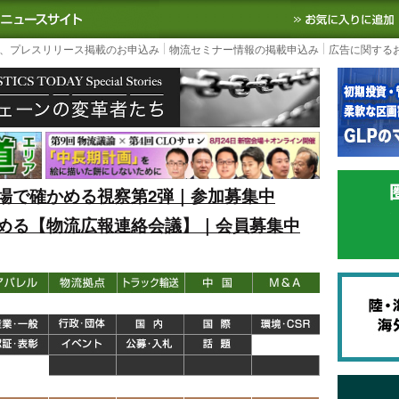
S TODAY｜国内最大の物流ニュースサイト
3PL, SCMなど国内外の最新の物流
、プレスリリース掲載のお申込み
物流セミナー情報の掲載申込み
広告に関する
場で確かめる視察第2弾｜参加募集中
める【物流広報連絡会議】｜会員募集中