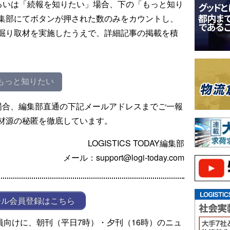
るいは「続報を知りたい」場合、下の「もっと知り
集部にてボタンが押された数のみをカウントし、
掘り取材を実施したうえで、詳細記事の掲載を積
もっと知りたい
場合、編集部直通の下記メールアドレスまでご一報
材源の秘匿を徹底しています。
LOGISTICS TODAY編集部
メール：support@logi-today.com
ール会員登録はこちら
ール会員向けに、朝刊（平日7時）・夕刊（16時）のニュ