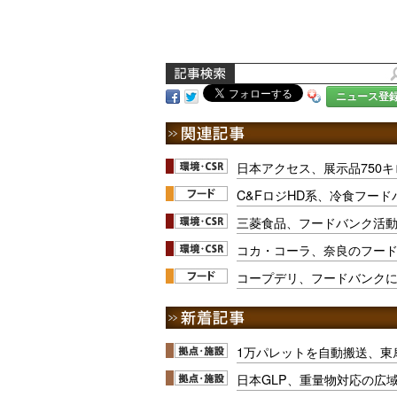
ニュース登
日本アクセス、展示品750
C&FロジHD系、冷食フー
三菱食品、フードバンク活
コカ・コーラ、奈良のフー
コープデリ、フードバンク
1万パレットを自動搬送、東
日本GLP、重量物対応の広