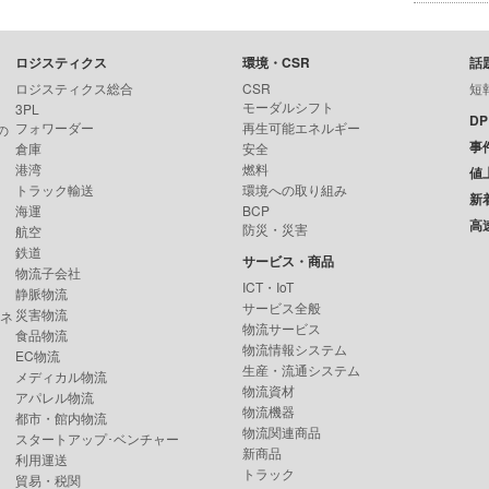
ロジスティクス
環境・CSR
話
ロジスティクス総合
CSR
短
モーダルシフト
3PL
D
フォワーダー
再生可能エネルギー
の
事
倉庫
安全
港湾
燃料
値
トラック輸送
環境への取り組み
新
海運
BCP
高
防災・災害
航空
鉄道
サービス・商品
物流子会社
ICT・IoT
静脈物流
サービス全般
災害物流
ンネ
物流サービス
食品物流
物流情報システム
EC物流
生産・流通システム
メディカル物流
物流資材
アパレル物流
物流機器
都市・館内物流
物流関連商品
スタートアップ･ベンチャー
新商品
利用運送
トラック
貿易・税関