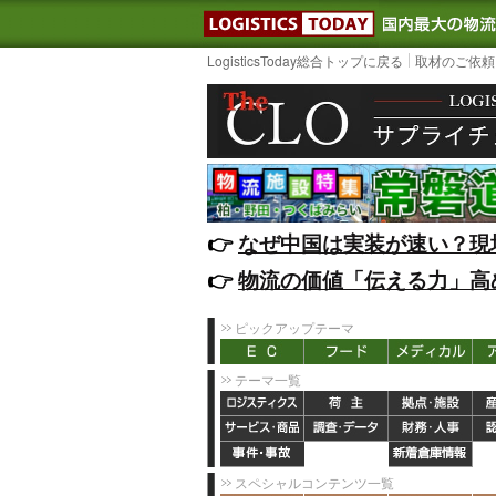
LOGISTIC
LogisticsToday総合トップに戻る
取材のご依頼
👉️
なぜ中国は実装が速い？現
👉️
物流の価値「伝える力」高
ピックアップテーマ
テーマ一覧
スペシャルコンテンツ一覧