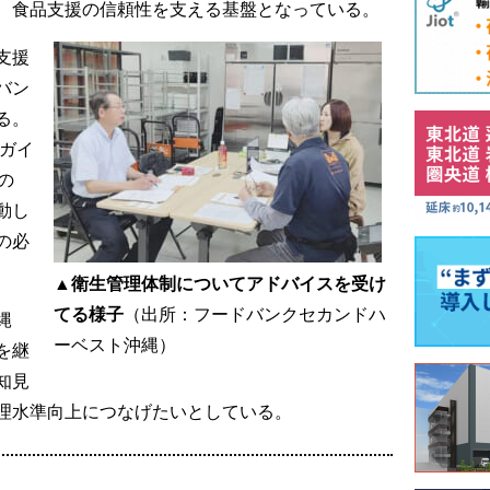
、食品支援の信頼性を支える基盤となっている。
支援
バン
る。
附ガイ
の
動し
の必
▲衛生管理体制についてアドバイスを受け
てる様子
（出所：フードバンクセカンドハ
縄
ーベスト沖縄）
を継
知見
理水準向上につなげたいとしている。