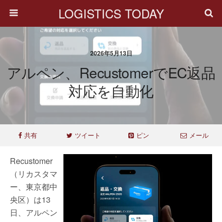
LOGISTICS TODAY
2026年5月13日
アルペン、RecustomerでEC返品
対応を自動化
共有
ツイート
ピン
メール
Recustomer
（リカスタマ
ー、東京都中
央区）は13
日、アルペン