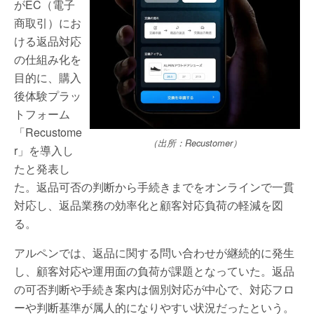
がEC（電子
商取引）にお
ける返品対応
の仕組み化を
目的に、購入
後体験プラッ
トフォーム
「Recustome
（出所：Recustomer）
r」を導入し
たと発表し
た。返品可否の判断から手続きまでをオンラインで一貫
対応し、返品業務の効率化と顧客対応負荷の軽減を図
る。
アルペンでは、返品に関する問い合わせが継続的に発生
し、顧客対応や運用面の負荷が課題となっていた。返品
の可否判断や手続き案内は個別対応が中心で、対応フロ
ーや判断基準が属人的になりやすい状況だったという。