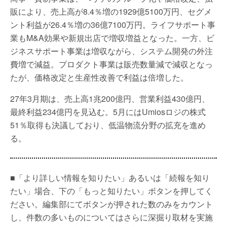
販により、売上高が8.4％増の1929億5100万円、セグメ
ント利益が26.4％増の36億7100万円。ライフサポート事
業もM&A効果や新規出店で増収増益となった。一方、ビ
ジネスサポート事業は増収ながら、システム開発の外注
費増で減益。プロダクト事業は販売数量減で減収となっ
たが、価格改定と生産性改善で利益は倍増した。
27年3月期は、売上高1兆200億円、営業利益430億円、
最終利益234億円を見込む。5月にはUmiosロジの株式
51％取得も決議しており、低温物流分野の拡充を進め
る。
■「より詳しい情報を知りたい」あるいは「続報を知り
たい」場合、下の「もっと知りたい」ボタンを押してく
ださい。編集部にてボタンが押された数のみをカウント
し、件数の多いものについてはさらに深掘り取材を実施