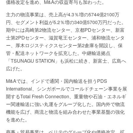
価格改定を進め、M&Aの収益寄与も加わった。
主力の物流事業は、売上高が4.3％増の5744億2100万
円、セグメント利益が5.2％増の340億5700万円だった。
期中には高崎第2物流センター、京都PDセンター、新富
士第2PDセンター、滋賀竜王センター、浦和物流センタ
ー、厚木ロジスティクスセンター第2倉庫を開設し、保
管・配送ネットワークを拡充した。中継輸送拠点
「TSUNAGU STATION」も浜松に続き、新富士、広島へ
広げた。
M&Aでは、インドで通関・国内輸送を担うPDS
International、シンガポールでコールドチェーン事業を展
開するTotal Fresh Connection、重量物や石油・エネルギ
ー関連輸送に強い丸運をグループ化した。国内外で物流
機能を広げ、商流と物流を組み合わせた事業基盤の強化
を進めた。
商事・貿易事業は、ベリテのグループ化や価格改定、拡