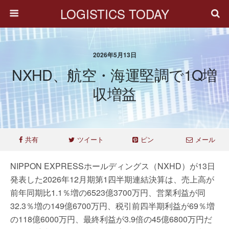
LOGISTICS TODAY
2026年5月13日
NXHD、航空・海運堅調で1Q増
収増益
共有
ツイート
ピン
メール
NIPPON EXPRESSホールディングス（NXHD）が13日
発表した2026年12月期第1四半期連結決算は、売上高が
前年同期比1.1％増の6523億3700万円、営業利益が同
32.3％増の149億6700万円、税引前四半期利益が69％増
の118億6000万円、最終利益が3.9倍の45億6800万円だ