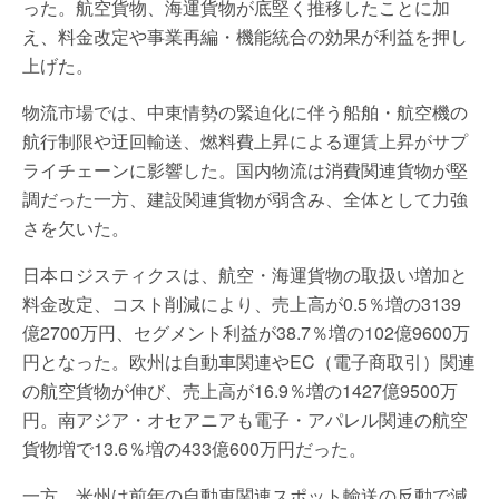
った。航空貨物、海運貨物が底堅く推移したことに加
え、料金改定や事業再編・機能統合の効果が利益を押し
上げた。
物流市場では、中東情勢の緊迫化に伴う船舶・航空機の
航行制限や迂回輸送、燃料費上昇による運賃上昇がサプ
ライチェーンに影響した。国内物流は消費関連貨物が堅
調だった一方、建設関連貨物が弱含み、全体として力強
さを欠いた。
日本ロジスティクスは、航空・海運貨物の取扱い増加と
料金改定、コスト削減により、売上高が0.5％増の3139
億2700万円、セグメント利益が38.7％増の102億9600万
円となった。欧州は自動車関連やEC（電子商取引）関連
の航空貨物が伸び、売上高が16.9％増の1427億9500万
円。南アジア・オセアニアも電子・アパレル関連の航空
貨物増で13.6％増の433億600万円だった。
一方、米州は前年の自動車関連スポット輸送の反動で減