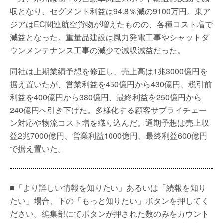
収となり、セグメント利益は94.8％減の9100万円。東ア
ジアはEC関連航空貨物が増えたものの、各種コスト増で
減益となった。重量品建設は風力発電工事やシャットダ
ウンメンテナンス工事の減少で減収減益だった。
同社は上期業績予想を修正し、売上高は1兆3000億円を
据え置いたが、営業利益を450億円から430億円、税引前
利益を400億円から380億円、最終利益を250億円から
240億円へ引き下げた。多様化する顧客サプライチェー
ン対応や物流コスト増を織り込んだ。通期予想は売上収
益2兆7000億円、営業利益1000億円、最終利益600億円
で据え置いた。
■「より詳しい情報を知りたい」あるいは「続報を知り
たい」場合、下の「もっと知りたい」ボタンを押してく
ださい。編集部にてボタンが押された数のみをカウント