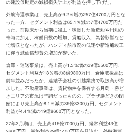
の建設仮勘定の減損損失計上が利益を押し下げた。
外航海運事業は、売上高が9.2％増の257億4700万円とな
った一方、セグメント利益は65.1％減の7億4700万円だ
った。前期末から当期に竣工・稼働した新造船や用船の
寄与に加え、稼働日数の増加、貸船収入、為替影響など
で増収となったが、ハンディ船市況の低迷や新造船竣工
に伴う減価償却費の増加が響いた。
倉庫・運送事業は、売上高が1.3％増の39億5500万円、
セグメント利益が13％増の3億9300万円。倉庫取扱高は
前年並みだったが、連結子会社の引越業務で取扱高が増
加した。不動産事業は、賃貸物件を保有する月島・勝ど
きエリアの市況は堅調だったものの、プラザ勝どきの閉
館により売上高が8.1％減の39億3300万円、セグメント
利益が4.4％減の19億8600万円となった。
27年3月期は、売上高415億7000万円、経常利益43億
2600万円、最終利益29億1400万円を見込む。外航海運