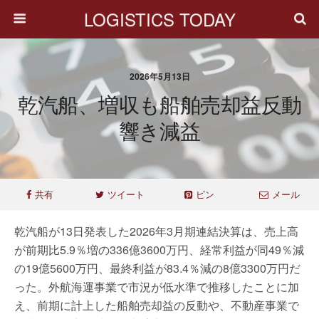
LOGISTICS TODAY
2026年5月13日
乾汽船、増収も船舶売却益反動
響き減益
共有
ツイート
ピン
メール
乾汽船が13日発表した2026年3月期連結決算は、売上高
が前期比5.9％増の336億3600万円、経常利益が同49％減
の19億5600万円、最終利益が83.4％減の8億3300万円だ
った。外航海運事業で市況が低水準で推移したことに加
え、前期に計上した船舶売却益の反動や、不動産事業で