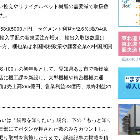
い控えやリサイクルペット樹脂の需要減で取扱数
った。
3億5000万円、セグメント利益が2.6％減の4億
ど輸入手配の新規受注が増え、輸出入取扱数量は
た。一方、梱包業は米国関税政策や顧客企業の中国展開
CS-100」の初年度として、愛知県あま市で新物流
店に機工課を新設し、大型機械や精密機械の運
は売上高295億円、営業利益23億円、最終利益21
るいは「続報を知りたい」場合、下の「もっと知り
集部にてボタンが押された数のみをカウントし、
掘り取材を実施したうえで、詳細記事の掲載を積