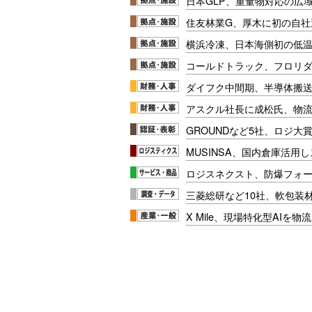
日本GLP、重量物対応の広
住友林業G、厚木に初の自社
横浜冷凍、日本海側初の低
コールドトラック、フロリ
ダイフク中間期、半導体搬
アスクル社長に成松氏、物
GROUNDなど5社、ロジ大
MUSINSA、国内倉庫活用
ロジスネクスト、防爆フォ
三菱総研など10社、軟包装
X Mile、現場特化型AIを