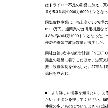
はドライバー不足の影響に加え、買
量が5.3％減の209万6000トンとな
国際貨物事業は、売上高が3.0％増の5
8500万円。通関業では汎用樹脂な
4.3％増の64万1000トンとなっ
停滞の影響で取扱数量が減少した。
同社は第8次中期経営計画「NEXT 
拠点の建築に着手したほか、滋賀支
搬・設置体制を強化した。27年3月期
億円を見込む。
■「より詳しい情報を知りたい」あ
たい」ボタンを押してください。編
件数の多いものについてはさらに深