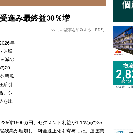
受進み最終益30％増
>>
この記事を印刷する（PDF）
026年
7％増
3％減の
の20
受や新規
任給引
増、シ
益を圧
25億1600万円、セグメント利益が1.1％減の25
保管残高が増加し、料金適正化も寄与した。運送業