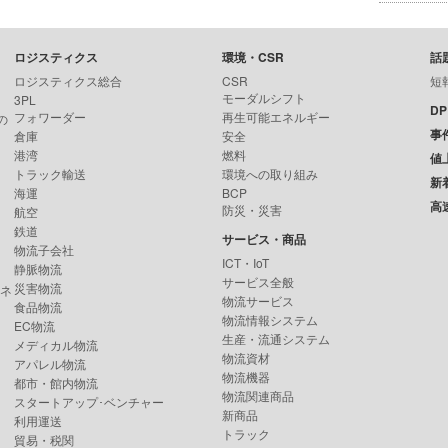
ロジスティクス
環境・CSR
話
ロジスティクス総合
CSR
短
モーダルシフト
3PL
D
フォワーダー
再生可能エネルギー
の
事
倉庫
安全
港湾
燃料
値
トラック輸送
環境への取り組み
新
海運
BCP
高
防災・災害
航空
鉄道
サービス・商品
物流子会社
ICT・IoT
静脈物流
サービス全般
災害物流
ンネ
物流サービス
食品物流
物流情報システム
EC物流
生産・流通システム
メディカル物流
物流資材
アパレル物流
物流機器
都市・館内物流
物流関連商品
スタートアップ･ベンチャー
新商品
利用運送
トラック
貿易・税関