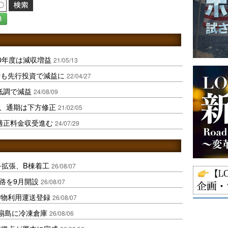
録
0年度は減収増益
21/05/13
増も先行投資で減益に
22/04/27
低調で減益
24/08/09
益、通期は下方修正
21/02/05
適正料金収受進む
24/07/29
を拡張、B棟着工
26/08/07
路を9月開設
26/08/07
貨物利用運送登録
26/08/07
扇島に冷凍倉庫
26/08/06