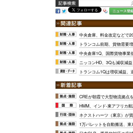
ニュース登
中央倉庫、料金改定などで2
トランコム前期、貨物需要
中央倉庫1Q、国際貨物事業
ニッコンHD、3Qも減収減
トランコム1Qは増収減益、
CREが朝霞で大型物流拠点
HMM、インド-東アフリカ航
ネクストハーツ（東京）が
1万パレットを自動搬送、東