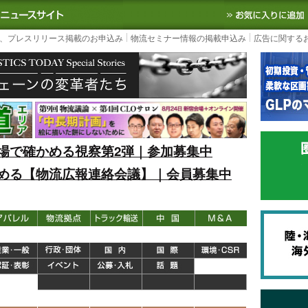
S TODAY｜国内最大の物流ニュースサイト
3PL, SCMなど国内外の最新の物流
、プレスリリース掲載のお申込み
物流セミナー情報の掲載申込み
広告に関する
場で確かめる視察第2弾｜参加募集中
める【物流広報連絡会議】｜会員募集中