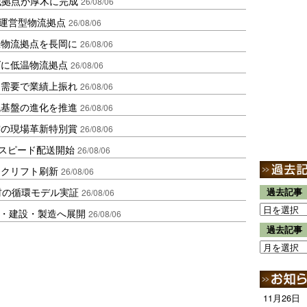
域拠点が厚木に完成
26/08/06
運営型物流拠点
26/08/06
温物流拠点を長岡に
26/08/06
ダに低温物流拠点
26/08/06
送需要で業績上振れ
26/08/06
流基盤の進化を推進
26/08/06
賞の現場革新特別賞
26/08/06
しスピード配送開始
26/08/06
ークリフト刷新
26/08/06
材の循環モデル実証
過去記事
26/08/06
物流・建設・製造へ展開
26/08/06
過去記事
11月26日