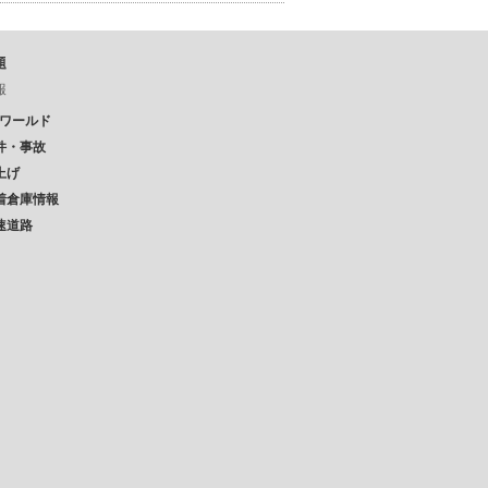
題
報
Pワールド
件・事故
上げ
着倉庫情報
速道路