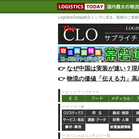
LOGISTIC
LogisticsToday総合トップに戻る
取材のご依頼
👉️
なぜ中国は実装が速い？現
👉️
物流の価値「伝える力」高
ピックアップテーマ
テーマ一覧
スペシャルコンテンツ一覧