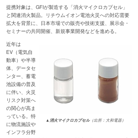
提携対象は、GFIが製造する「消火マイクロカプセル」
と関連消火製品。リチウムイオン電池火災への対応需要
拡大を背景に、日本市場での販売や技術支援、展示会・
セミナーの共同開催、新規事業開発などを進める。
近年は
EV（電気自
動車）や半導
体、データセ
ンター、蓄電
池設備の普及
に伴い、火災
リスク対策へ
の関心が高ま
っている。特
▲消火マイクロカプセル
（出所：大和電器）
に物流施設や
インフラ分野