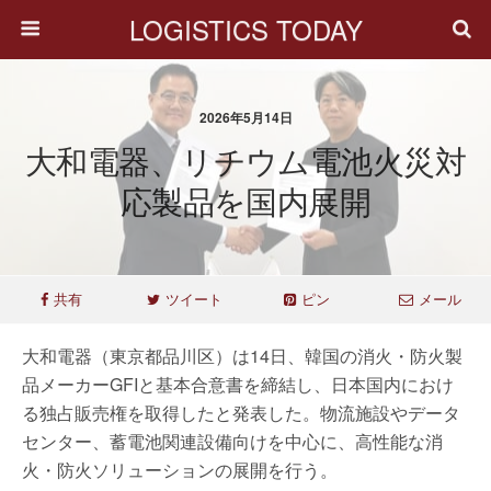
LOGISTICS TODAY
2026年5月14日
大和電器、リチウム電池火災対
応製品を国内展開
共有
ツイート
ピン
メール
大和電器（東京都品川区）は14日、韓国の消火・防火製
品メーカーGFIと基本合意書を締結し、日本国内におけ
る独占販売権を取得したと発表した。物流施設やデータ
センター、蓄電池関連設備向けを中心に、高性能な消
火・防火ソリューションの展開を行う。