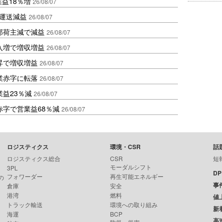
業益18％増
26/08/07
も運送減益
26/08/07
部荷主減で減益
26/08/07
入増で増収増益
26/08/07
昇で増収増益
26/08/07
業赤字に転落
26/08/07
益23％減
26/08/07
赤字で営業益68％減
26/08/07
ロジスティクス
環境・CSR
話
ロジスティクス総合
CSR
短
モーダルシフト
3PL
D
フォワーダー
再生可能エネルギー
の
事
倉庫
安全
港湾
燃料
値
トラック輸送
環境への取り組み
新
海運
BCP
高