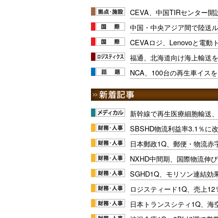
CEVA、中国TIRセンター
中国・中央アジア間で陸送
CEVAロジ、Lenovoと電
福通、北海道向け海上輸送
NCA、100台の再生車イス
新幹線で再生医療細胞輸送
SBSHD物流利益率3.1％
日本郵政1Q、郵便・物流赤
NXHD中間期、国際物流伸び
SGHD1Q、モリソン連結効
ロジスティード1Q、売上1
日本トランスシティ1Q、海