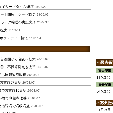
開設でリードタイム短縮
25/07/23
ルート開拓、シーバロジ
23/09/05
動トラック輸送の実証完了
26/04/17
を拡大
11/09/01
をボランティア輸送
11/01/24
、首都圏から名阪へ拡大
26/08/07
に改善、不採算拠点も改革
26/08/07
過去記事
字も国際物流改善
26/08/07
営業益57％増
26/08/07
過去記事
果で営業益15％増
26/08/07
2％増で利益率改善
26/08/07
空輸送増で増収増益
26/08/07
11月26日