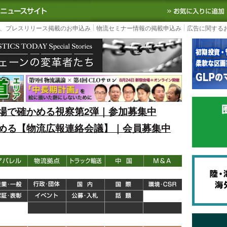
S TODAY｜国内最大の物流ニュースサイト
3PL, SCMなど国内外の最新の物流
、プレスリリース掲載のお申込み
物流セミナー情報の掲載申込み
広告に関する
場で確かめる視察第2弾｜参加募集中
める【物流広報連絡会議】｜会員募集中