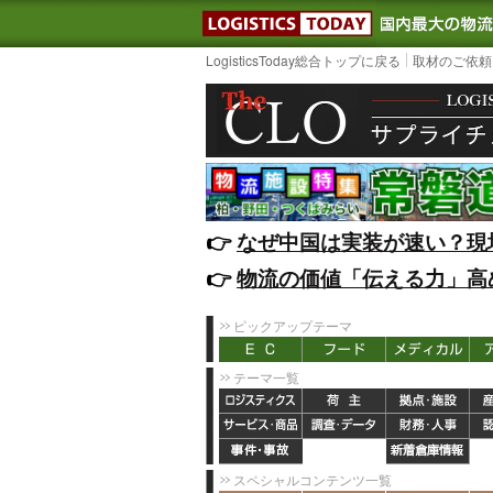
LOGISTIC
LogisticsToday総合トップに戻る
取材のご依頼
👉️
なぜ中国は実装が速い？現
👉️
物流の価値「伝える力」高
ピックアップテーマ
テーマ一覧
スペシャルコンテンツ一覧