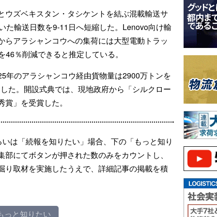
とウズベキスタン・タシケントを結ぶ混載輸送サ
た輸送日数を9-11日へ短縮した。Lenovo向け輸
からアラシャンコウへの集荷には大型電動トラッ
を46％削減できると推定している。
5年のアラシャンコウ経由貨物量は2900万トンを
加した。開設式典では、現地政府から「シルクロー
秀賞」を受賞した。
るいは「続報を知りたい」場合、下の「もっと知り
集部にてボタンが押された数のみをカウントし、
掘り取材を実施したうえで、詳細記事の掲載を積
もっと知りたい