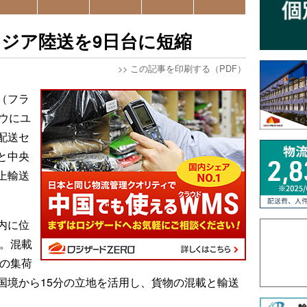
ジア陸送を9日台に短縮
>>
この記事を印刷する（PDF）
（フラ
ウにユ
配送セ
と中央
上輸送
内に位
ル。混載
）の集荷
国境から15分の立地を活用し、貨物の混載と輸送