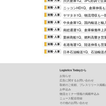
渋沢倉庫1Q、3PL好調で営
ニッコンHD1Q、倉庫伸長
ヤマタネ1Q、物流増収も一
中央倉庫1Q、国内輸送と輸
南総通運1Q、倉庫稼働率上
栗林商船1Q、燃料高響き営
名港海運1Q、陸送伸長も営業
日本石油輸送1Q、石油輸送
Logistics Todayから
お知らせ
広告に関するお問い合わせ
取材のご依頼、プレスリリース掲載
お申込み
物流セミナー情報の掲載申込み
ニュース配信登録
その他のお問い合わせ