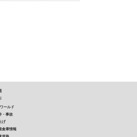
題
報
Pワールド
件・事故
上げ
着倉庫情報
速道路