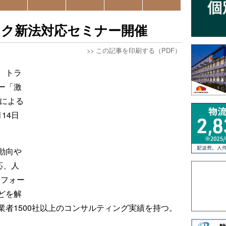
ック新法対応セミナー開催
>>
この記事を印刷する（PDF）
、トラ
ー「激
法による
14日
動向や
応、人
スフォー
どを解
者1500社以上のコンサルティング実績を持つ。