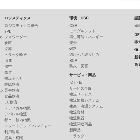
ロジスティクス
環境・CSR
話
ロジスティクス総合
CSR
短
モーダルシフト
3PL
D
フォワーダー
再生可能エネルギー
の
事
倉庫
安全
港湾
燃料
値
トラック輸送
環境への取り組み
新
海運
BCP
高
防災・災害
航空
鉄道
サービス・商品
物流子会社
ICT・IoT
静脈物流
サービス全般
災害物流
ンネ
物流サービス
食品物流
物流情報システム
EC物流
生産・流通システム
メディカル物流
物流資材
アパレル物流
物流機器
都市・館内物流
物流関連商品
スタートアップ･ベンチャー
新商品
利用運送
トラック
貿易・税関