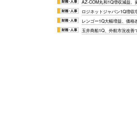
AZ-COM丸和1Q増収減益
ロジネットジャパン1Q増収
レンゴー1Q大幅増益、価格
玉井商船1Q、外航市況改善