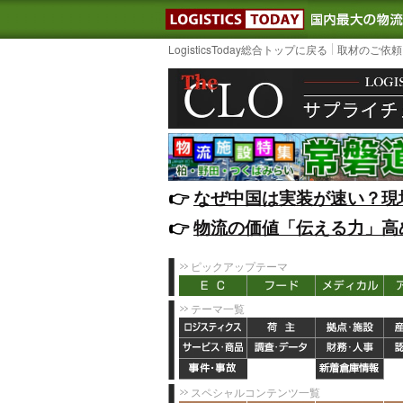
LOGISTIC
LogisticsToday総合トップに戻る
取材のご依頼
👉️
なぜ中国は実装が速い？現
👉️
物流の価値「伝える力」高
ピックアップテーマ
テーマ一覧
スペシャルコンテンツ一覧