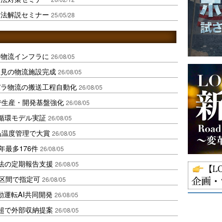
新法解説セミナー
25/05/28
を物流インフラに
26/08/05
伏見の物流施設完成
26/08/05
バラ物流の搬送工程自動化
26/08/05
で生産・開発基盤強化
26/08/05
循環モデル実証
26/08/05
品温度管理で大賞
26/08/05
年最多176件
26/08/05
化法の定期報告支援
26/08/05
1区間で指定可
26/08/05
動運転AI共同開発
26/08/05
超で外部収納提案
26/08/05