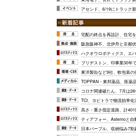
アセンド、6/19にトラック
宅配の終点を再設計、住宅
阪急阪神不、北伊丹と京都
ハクオウロボティクス、エ
ブリヂストン、印事業30年
東洋製缶など9社、軟包装の
TOPPAN・東邦薬品、医薬
コロナ関連破たん、7月は26
TCI、ヨビトラで物流効率
高さ・重さ指定道路、計40
ティアフォー、Astemoと自
日本パープル、収納悩み7割