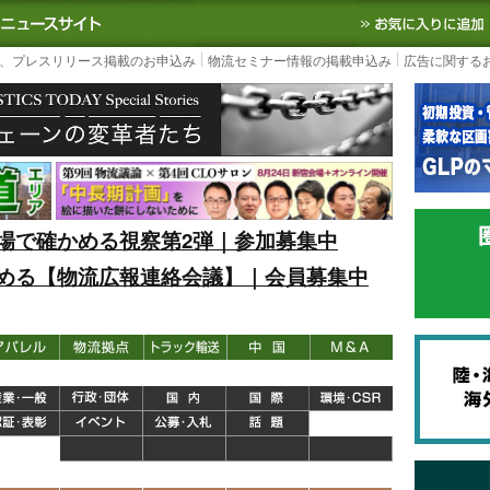
S TODAY｜国内最大の物流ニュースサイト
3PL, SCMなど国内外の最新の物流
、プレスリリース掲載のお申込み
物流セミナー情報の掲載申込み
広告に関する
場で確かめる視察第2弾｜参加募集中
める【物流広報連絡会議】｜会員募集中