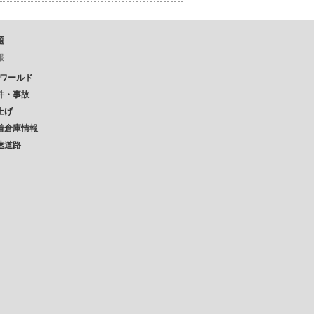
題
報
Pワールド
件・事故
上げ
着倉庫情報
速道路