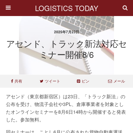
LOGISTICS TODAY
2025年7月23日
アセンド、トラック新法対応セ
ミナー開催8/6
共有
ツイート
ピン
メール
アセンド（東京都新宿区）は23日、「トラック新法」の
公布を受け、物流子会社や3PL、倉庫事業者を対象とし
たオンラインセミナーを8月6日14時から開催すると発表
した。参加無料。
同セミナーは、ことし6月に公布された貨物自動車運送