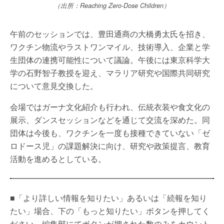
（出所：Reaching Zero-Dose Children）
午前のセッションでは、豊田通商の大橋勇太氏を招き、
ワクチン物流やラストワンマイル、技術導入、企業と学
生団体の連携可能性について議論。午後には東京科学大
学の石野智子教授を迎え、マラリア研究や国際共同研究
について意見交換した。
会場ではガーナ文化紹介も行われ、伝統衣装や食文化の
展示、ダンスセッションなどを通じて交流を深めた。同
団体は今後も、ワクチンを一度も接種できていない「ゼ
ロドース児」の課題解決に向け、研究や政策提言、教育
活動を進めるとしている。
■「より詳しい情報を知りたい」あるいは「続報を知り
たい」場合、下の「もっと知りたい」ボタンを押してく
ださい。編集部にてボタンが押された数のみをカウント