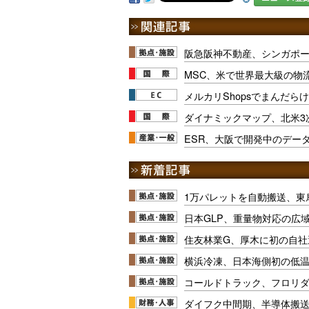
阪急阪神不動産、シンガポ
MSC、米で世界最大級の物流
メルカリShopsでまんだら
ダイナミックマップ、北米3
ESR、大阪で開発中のデー
1万パレットを自動搬送、東
日本GLP、重量物対応の広
住友林業G、厚木に初の自社
横浜冷凍、日本海側初の低
コールドトラック、フロリ
ダイフク中間期、半導体搬