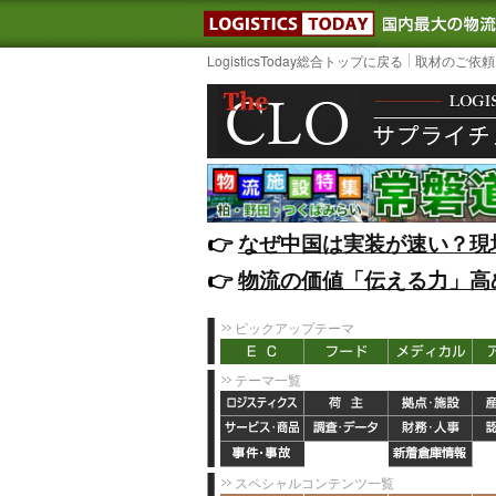
LOGISTIC
LogisticsToday総合トップに戻る
取材のご依頼
👉️
なぜ中国は実装が速い？現
👉️
物流の価値「伝える力」高
ピックアップテーマ
テーマ一覧
スペシャルコンテンツ一覧