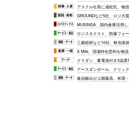
アスクル社長に成松氏、物
GROUNDなど5社、ロジ大
MUSINSA、国内倉庫活用
ロジスネクスト、防爆フォ
三菱総研など10社、軟包装
X Mile、現場特化型AIを
クラダシ、蓄電池付き3温度
アースダンボール、クリッ
食品輸出が上期最高、米国