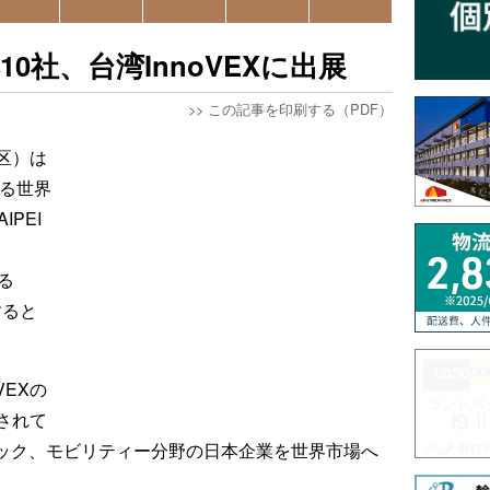
0社、台湾InnoVEXに出展
>>
この記事を印刷する（PDF）
区）は
する世界
IPEI
る
展すると
VEXの
されて
テック、モビリティー分野の日本企業を世界市場へ