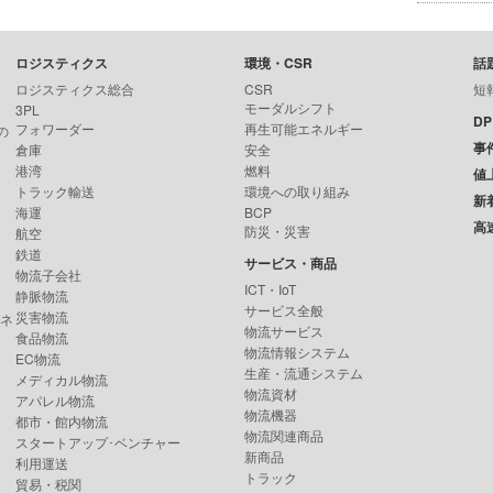
ロジスティクス
環境・CSR
話
ロジスティクス総合
CSR
短
モーダルシフト
3PL
D
フォワーダー
再生可能エネルギー
の
事
倉庫
安全
港湾
燃料
値
トラック輸送
環境への取り組み
新
海運
BCP
高
防災・災害
航空
鉄道
サービス・商品
物流子会社
ICT・IoT
静脈物流
サービス全般
災害物流
ンネ
物流サービス
食品物流
物流情報システム
EC物流
生産・流通システム
メディカル物流
物流資材
アパレル物流
物流機器
都市・館内物流
物流関連商品
スタートアップ･ベンチャー
新商品
利用運送
トラック
貿易・税関