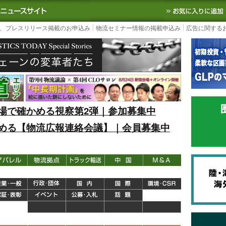
S TODAY｜国内最大の物流ニュースサイト
3PL, SCMなど国内外の最新の物流
、プレスリリース掲載のお申込み
物流セミナー情報の掲載申込み
広告に関する
場で確かめる視察第2弾｜参加募集中
める【物流広報連絡会議】｜会員募集中