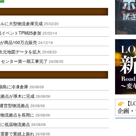
ールに大型物流倉庫完成
25/02/20
イベントTPM25参加
25/03/14
けが商品100万点販売
24/12/19
次元地図データを拡大
25/08/20
タセンター第一期工事完了
24/08/30
扇島に冷凍倉庫
26/08/06
域拠点が厚木に完成
26/08/06
運営型物流拠点
26/08/06
温物流拠点を長岡に
26/08/06
ダに低温物流拠点
26/08/06
送需要で業績上振れ
26/08/06