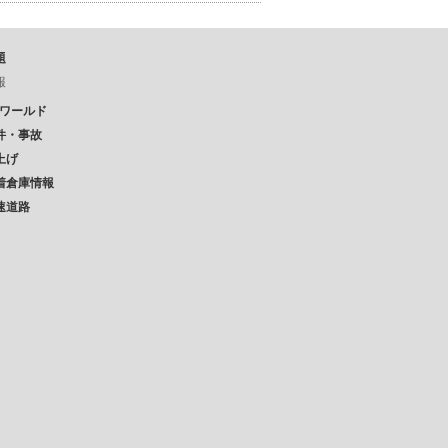
題
報
Pワールド
件・事故
上げ
着倉庫情報
速道路