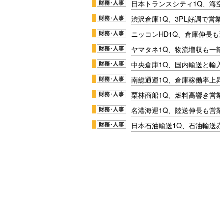
日本トランスシティ1Q、海
渋沢倉庫1Q、3PL好調で営
ニッコンHD1Q、倉庫伸長
ヤマタネ1Q、物流増収も一
中央倉庫1Q、国内輸送と輸
南総通運1Q、倉庫稼働率上
栗林商船1Q、燃料高響き営
名港海運1Q、陸送伸長も営業
日本石油輸送1Q、石油輸送