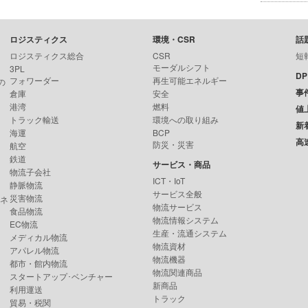
ロジスティクス
環境・CSR
話
ロジスティクス総合
CSR
短
モーダルシフト
3PL
D
フォワーダー
再生可能エネルギー
の
事
倉庫
安全
港湾
燃料
値
トラック輸送
環境への取り組み
新
海運
BCP
高
防災・災害
航空
鉄道
サービス・商品
物流子会社
ICT・IoT
静脈物流
サービス全般
災害物流
ンネ
物流サービス
食品物流
物流情報システム
EC物流
生産・流通システム
メディカル物流
物流資材
アパレル物流
物流機器
都市・館内物流
物流関連商品
スタートアップ･ベンチャー
新商品
利用運送
トラック
貿易・税関