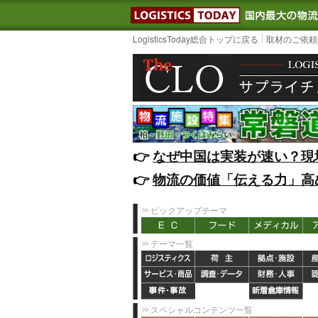
LOGISTIC
LogisticsToday総合トップに戻る
取材のご依頼
👉️
なぜ中国は実装が速い？現
👉️
物流の価値「伝える力」高
ピックアップテーマ
テーマ一覧
スペシャルコンテンツ一覧