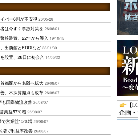
イバー6割が不安視
26/05/28
業者は今すぐ事故対策を
26/06/01
警報装置、22年から導入
19/10/15
、出前館とKDDIなど
23/01/30
を設置、28日に初会合
14/05/22
、首都圏から名阪へ拡大
26/08/07
に改善、不採算拠点も改革
26/08/07
字も国際物流改善
26/08/07
営業益57％増
26/08/07
果で営業益15％増
26/08/07
2％増で利益率改善
26/08/07