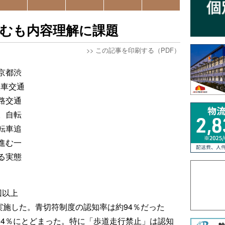
進むも内容理解に課題
>>
この記事を印刷する（PDF）
京都渋
転車交通
路交通
。自転
転車追
進む一
る実態
回以上
実施した。青切符制度の認知率は約94％だった
.4％にとどまった。特に「歩道走行禁止」は認知