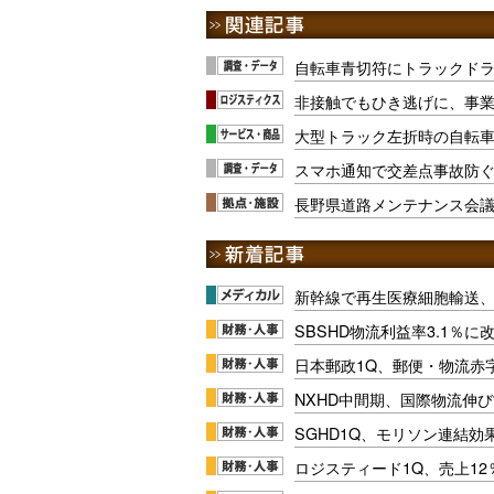
自転車青切符にトラックドラ
非接触でもひき逃げに、事
大型トラック左折時の自転車
スマホ通知で交差点事故防ぐ
長野県道路メンテナンス会議
新幹線で再生医療細胞輸送
SBSHD物流利益率3.1％
日本郵政1Q、郵便・物流赤
NXHD中間期、国際物流伸び
SGHD1Q、モリソン連結効
ロジスティード1Q、売上1