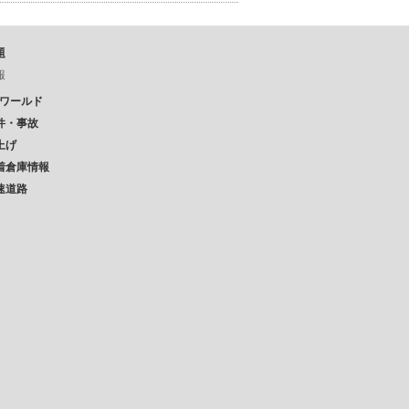
題
報
Pワールド
件・事故
上げ
着倉庫情報
速道路