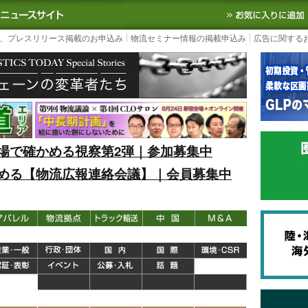
S TODAY｜国内最大の物流ニュースサイト
3PL, SCMなど国内外の最新の物流
、プレスリリース掲載のお申込み
物流セミナー情報の掲載申込み
広告に関する
場で確かめる視察第2弾｜参加募集中
める【物流広報連絡会議】｜会員募集中