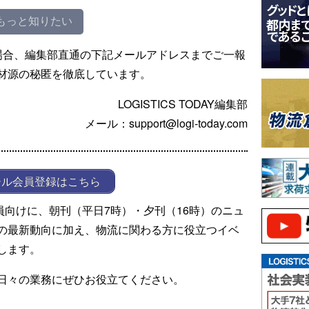
もっと知りたい
場合、編集部直通の下記メールアドレスまでご一報
材源の秘匿を徹底しています。
LOGISTICS TODAY編集部
メール：support@logi-today.com
ール会員登録はこちら
ール会員向けに、朝刊（平日7時）・夕刊（16時）のニュ
の最新動向に加え、物流に関わる方に役立つイベ
します。
日々の業務にぜひお役立てください。