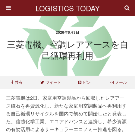
LOGISTICS TODAY
2026年6月3日
三菱電機、空調レアアースを自
己循環再利用
共有
ツイート
ピン
メール
三菱電機は2日、家庭用空調製品から回収したレアアー
ス磁石を再資源化し、新たな家庭用空調製品へ再利用す
る自己循環リサイクルを国内で初めて開始したと発表し
た。信越化学工業、エコアドバンスと連携し、希少資源
の有効活用によるサーキュラーエコノミー推進を図る。