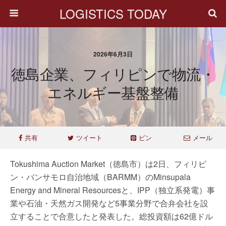
LOGISTICS TODAY
2026年6月3日
徳島企業、フィリピンで物流・
エネルギー基盤整備
共有
ツイート
ピン
メール
Tokushima Auction Market（徳島市）は2日、フィリピ
ン・バンサモロ自治地域（BARMM）のMinsupala
Energy and Mineral Resourcesと、IPP（独立系発電）事
業や石油・天然ガス開発など5事業分野で合弁会社を設
立することで合意したと発表した。総投資額は62億ドル