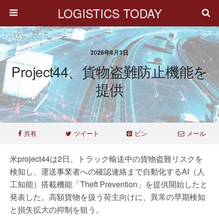
LOGISTICS TODAY
2026年6月3日
Project44、貨物盗難防止機能を
提供
共有
ツイート
ピン
メール
米project44は2日、トラック輸送中の貨物盗難リスクを
検知し、運送事業者への確認連絡まで自動化するAI（人
工知能）搭載機能「Theft Prevention」を提供開始したと
発表した。高額貨物を扱う荷主向けに、異常の早期検知
と損失拡大の抑制を狙う。