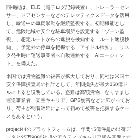
同機能は、ELD（電子ログ記録装置）、トレーラーセン
サー、ドアセンサーなどのテレマティクスデータを活用
し、輸送中の車両挙動を継続監視する。初期機能とし
て、危険地域や安全な駐車場所を設定する「ゾーン監
視」、想定ルートからの逸脱を検知する「ルート逸脱検
知」、予定外の停車を把握する「アイドル検知」、リス
ク発生時に運送事業者へ自動連絡する「AIエージェン
ト」を備えた。
米国では貨物盗難の被害が拡大しており、同社は米国土
安全保障捜査局の推計として、年間損失が最大350億ド
ルに上ると説明している。盗難は高額貨物、なりすまし
運送事業者、架空キャリア、GPS妨害などに広がってお
り、荷主が到着遅延によって初めて被害を把握するケー
スもあるという。
project44のプラットフォームは、年間15億件超の出荷デ
ータと25万9000社超のアクティブキャリア網を基盤とす