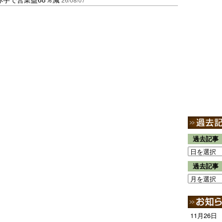
過去記事
過去記事
11月26日