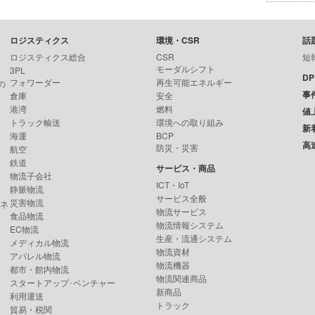
ロジスティクス
環境・CSR
話
ロジスティクス総合
CSR
短
モーダルシフト
3PL
D
フォワーダー
再生可能エネルギー
の
事
倉庫
安全
港湾
燃料
値
トラック輸送
環境への取り組み
新
海運
BCP
高
防災・災害
航空
鉄道
サービス・商品
物流子会社
ICT・IoT
静脈物流
サービス全般
災害物流
ンネ
物流サービス
食品物流
物流情報システム
EC物流
生産・流通システム
メディカル物流
物流資材
アパレル物流
物流機器
都市・館内物流
物流関連商品
スタートアップ･ベンチャー
新商品
利用運送
トラック
貿易・税関