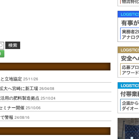
録
県と立地協定
25/11/26
受託製造拡大へ宮崎に新工場
26/04/08
灰活用の肥料製造拠点
25/10/24
湾セミナー開催
25/10/06
発で警報
24/08/16