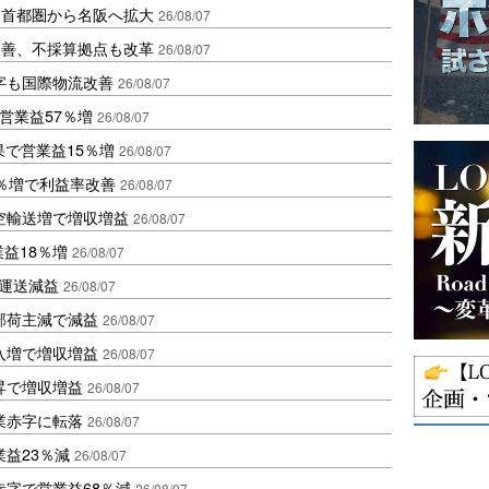
、首都圏から名阪へ拡大
26/08/07
に改善、不採算拠点も改革
26/08/07
字も国際物流改善
26/08/07
営業益57％増
26/08/07
果で営業益15％増
26/08/07
2％増で利益率改善
26/08/07
空輸送増で増収増益
26/08/07
業益18％増
26/08/07
も運送減益
26/08/07
部荷主減で減益
26/08/07
入増で増収増益
26/08/07
昇で増収増益
26/08/07
業赤字に転落
26/08/07
益23％減
26/08/07
赤字で営業益68％減
26/08/07