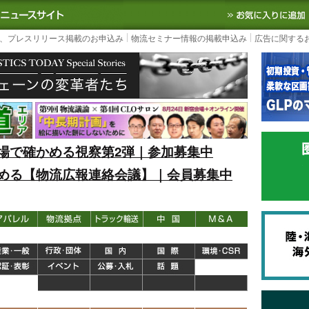
S TODAY｜国内最大の物流ニュースサイト
3PL, SCMなど国内外の最新の物流
、プレスリリース掲載のお申込み
物流セミナー情報の掲載申込み
広告に関する
場で確かめる視察第2弾｜参加募集中
める【物流広報連絡会議】｜会員募集中