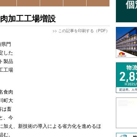
肉加工工場増設
>>
この記事を印刷する（PDF）
崎県門
定した
ト製品
工工場
名食肉
川町大
容は畜
と、今
に加え、新技術の導入による省力化を進めるほ
組む。