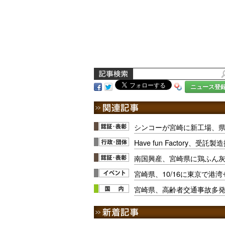
ニュース登
シンコーが宮崎に新工場、
Have fun Factory、
南国興産、宮崎県に鶏ふん
宮崎県、10/16に東京で港
宮崎県、高齢者交通事故多