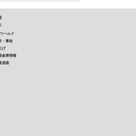
題
報
Pワールド
件・事故
上げ
着倉庫情報
速道路