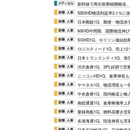
新幹線で再生医療細胞輸送
SBSHD物流利益率3.1％
日本郵政1Q、郵便・物流赤
NXHD中間期、国際物流伸び
SGHD1Q、モリソン連結効
ロジスティード1Q、売上1
日本トランスシティ1Q、海
渋沢倉庫1Q、3PL好調で営
ニッコンHD1Q、倉庫伸長
ヤマタネ1Q、物流増収も一
中央倉庫1Q、国内輸送と輸
南総通運1Q、倉庫稼働率上
栗林商船1Q、燃料高響き営
名港海運1Q、陸送伸長も営業
日本石油輸送1Q、石油輸送