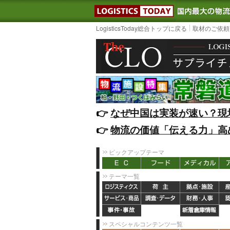
LOGISTIC
LogisticsToday総合トップに戻る
取材のご依頼
👉️
なぜ中国は実装が速い？現
👉️
物流の価値「伝える力」高
ピックアップテーマ
テーマ一覧
スペシャルコンテンツ一覧