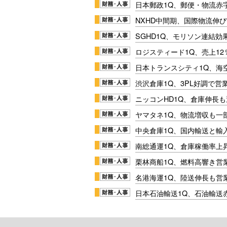
日本郵政1Q、郵便・物流赤
NXHD中間期、国際物流伸び
SGHD1Q、モリソン連結効
ロジスティード1Q、売上1
日本トランスシティ1Q、海
渋沢倉庫1Q、3PL好調で営
ニッコンHD1Q、倉庫伸長
ヤマタネ1Q、物流増収も一
中央倉庫1Q、国内輸送と輸
南総通運1Q、倉庫稼働率上
栗林商船1Q、燃料高響き営
名港海運1Q、陸送伸長も営業
日本石油輸送1Q、石油輸送