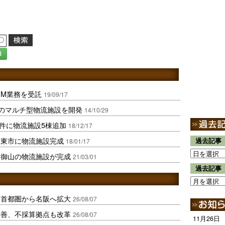
録
のPM業務を受託
19/09/17
目のマルチ型物流施設を開発
14/10/29
物件に物流施設5棟追加
18/12/17
大東市に物流施設完成
過去記事
18/01/17
久御山の物流施設が完成
21/03/01
過去記事
、首都圏から名阪へ拡大
26/08/07
に改善、不採算拠点も改革
26/08/07
11月26日