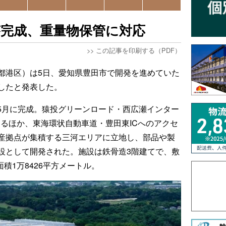
」が完成、重量物保管に対応
>>
この記事を印刷する（PDF）
都港区）は5日、愛知県豊田市で開発を進めていた
成したと発表した。
6年5月に完成。猿投グリーンロード・西広瀬インター
置するほか、東海環状自動車道・豊田東ICへのアクセ
産拠点が集積する三河エリアに立地し、部品や製
設として開発された。施設は鉄骨造3階建てで、敷
面積1万8426平方メートル。