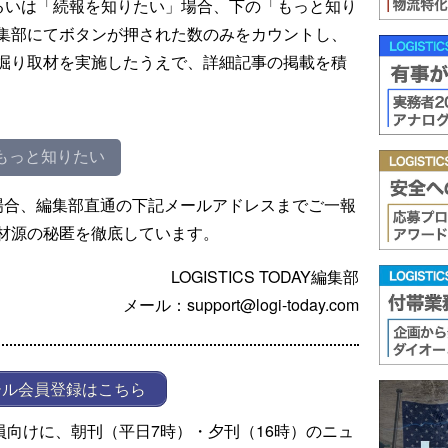
るいは「続報を知りたい」場合、下の「もっと知り
集部にてボタンが押された数のみをカウントし、
掘り取材を実施したうえで、詳細記事の掲載を積
もっと知りたい
場合、編集部直通の下記メールアドレスまでご一報
材源の秘匿を徹底しています。
LOGISTICS TODAY編集部
メール：support@logi-today.com
ール会員登録はこちら
ール会員向けに、朝刊（平日7時）・夕刊（16時）のニュ