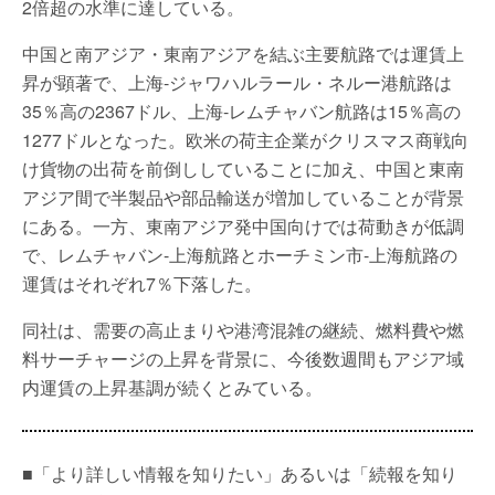
2倍超の水準に達している。
中国と南アジア・東南アジアを結ぶ主要航路では運賃上
昇が顕著で、上海-ジャワハルラール・ネルー港航路は
35％高の2367ドル、上海-レムチャバン航路は15％高の
1277ドルとなった。欧米の荷主企業がクリスマス商戦向
け貨物の出荷を前倒ししていることに加え、中国と東南
アジア間で半製品や部品輸送が増加していることが背景
にある。一方、東南アジア発中国向けでは荷動きが低調
で、レムチャバン-上海航路とホーチミン市-上海航路の
運賃はそれぞれ7％下落した。
同社は、需要の高止まりや港湾混雑の継続、燃料費や燃
料サーチャージの上昇を背景に、今後数週間もアジア域
内運賃の上昇基調が続くとみている。
■「より詳しい情報を知りたい」あるいは「続報を知り