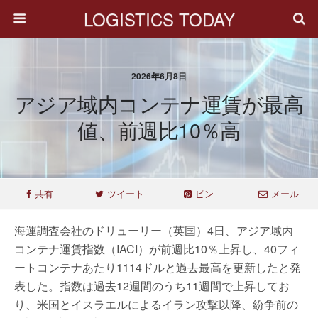
LOGISTICS TODAY
2026年6月8日
アジア域内コンテナ運賃が最高
値、前週比10％高
共有
ツイート
ピン
メール
海運調査会社のドリューリー（英国）4日、アジア域内
コンテナ運賃指数（IACI）が前週比10％上昇し、40フィ
ートコンテナあたり1114ドルと過去最高を更新したと発
表した。指数は過去12週間のうち11週間で上昇してお
り、米国とイスラエルによるイラン攻撃以降、紛争前の