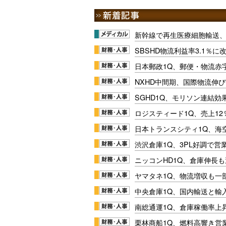
新幹線で再生医療細胞輸送
SBSHD物流利益率3.1％
日本郵政1Q、郵便・物流赤
NXHD中間期、国際物流伸び
SGHD1Q、モリソン連結効
ロジスティード1Q、売上1
日本トランスシティ1Q、海
渋沢倉庫1Q、3PL好調で営
ニッコンHD1Q、倉庫伸長
ヤマタネ1Q、物流増収も一
中央倉庫1Q、国内輸送と輸
南総通運1Q、倉庫稼働率上
栗林商船1Q、燃料高響き営