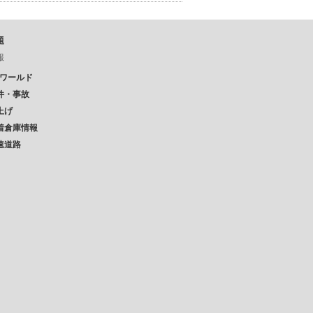
題
報
Pワールド
件・事故
上げ
着倉庫情報
速道路