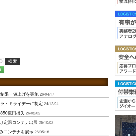
録
荷制限・値上げを実施
26/04/17
フラ・ミライデーに制定
24/12/04
850億円損失
26/02/02
け定温コンテナ出展
25/10/02
みコンテナを展示
26/05/18