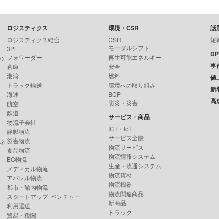
ロジスティクス
環境・CSR
話
ロジスティクス総合
CSR
短
モーダルシフト
3PL
D
フォワーダー
再生可能エネルギー
の
事
倉庫
安全
港湾
燃料
値
トラック輸送
環境への取り組み
新
海運
BCP
高
防災・災害
航空
鉄道
サービス・商品
物流子会社
ICT・IoT
静脈物流
サービス全般
災害物流
ンネ
物流サービス
食品物流
物流情報システム
EC物流
生産・流通システム
メディカル物流
物流資材
アパレル物流
物流機器
都市・館内物流
物流関連商品
スタートアップ･ベンチャー
新商品
利用運送
トラック
貿易・税関