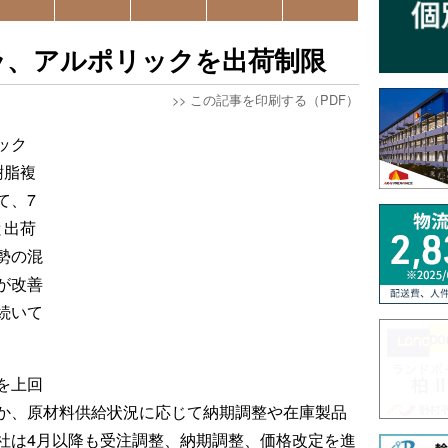
ラ、アルポリックを出荷制限
>>
この記事を印刷する（PDF）
ック
樹脂複
て、7
と出荷
勢の混
が改善
続いて
を上回
か、原材料供給状況に応じて納期調整や在庫製品
社は4月以降も受注調整、納期調整、価格改定を進