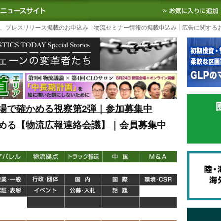
S TODAY｜国内最大の物流ニュースサイト
3PL, SCMなど国内外の最新の物流
、プレスリリース掲載のお申込み
物流セミナー情報の掲載申込み
広告に関する
場で確かめる視察第2弾｜参加募集中
める【物流広報連絡会議】｜会員募集中