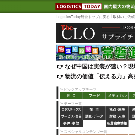
LOGISTIC
LogisticsToday総合トップに戻る
取材のご依頼
👉️
なぜ中国は実装が速い？現
👉️
物流の価値「伝える力」高
ピックアップテーマ
テーマ一覧
スペシャルコンテンツ一覧