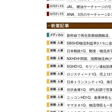
JAL、燃油サーチャージの
ANA、3月のサーチャージ2
新幹線で再生医療細胞輸送
SBSHD物流利益率3.1％
日本郵政1Q、郵便・物流赤
NXHD中間期、国際物流伸び
SGHD1Q、モリソン連結効
ロジスティード1Q、売上1
日本トランスシティ1Q、海
渋沢倉庫1Q、3PL好調で営
ニッコンHD1Q、倉庫伸長
ヤマタネ1Q、物流増収も一