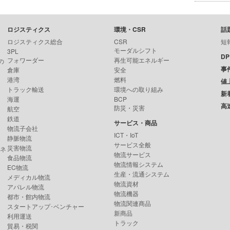
ロジスティクス
環境・CSR
話
ロジスティクス総合
CSR
短
モーダルシフト
3PL
D
フォワーダー
再生可能エネルギー
の
事
倉庫
安全
港湾
燃料
値
トラック輸送
環境への取り組み
新
海運
BCP
高
防災・災害
航空
鉄道
サービス・商品
物流子会社
ICT・IoT
静脈物流
サービス全般
災害物流
ンネ
物流サービス
食品物流
物流情報システム
EC物流
生産・流通システム
メディカル物流
物流資材
アパレル物流
物流機器
都市・館内物流
物流関連商品
スタートアップ･ベンチャー
新商品
利用運送
トラック
貿易・税関