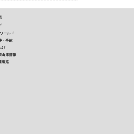
題
報
Pワールド
件・事故
上げ
着倉庫情報
速道路