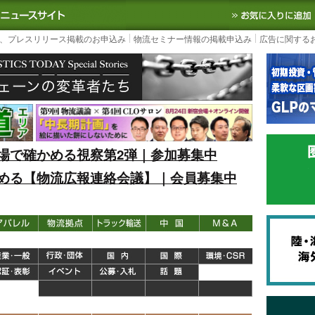
S TODAY｜国内最大の物流ニュースサイト
3PL, SCMなど国内外の最新の物流
、プレスリリース掲載のお申込み
物流セミナー情報の掲載申込み
広告に関する
場で確かめる視察第2弾｜参加募集中
める【物流広報連絡会議】｜会員募集中