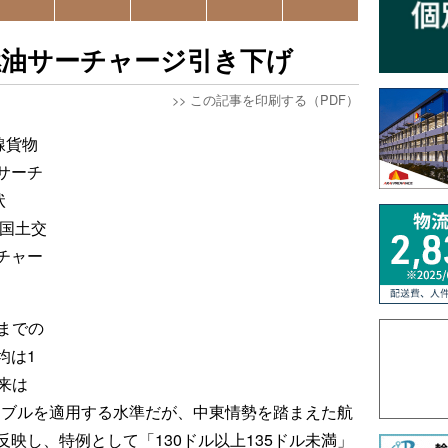
燃油サーチャージ引き下げ
>>
この記事を印刷する（PDF）
線貨物
サーチ
状
。国土交
チャー
日までの
均は1
本来は
テーブルを適用する水準だが、中東情勢を踏まえた航
映し、特例として「130ドル以上135ドル未満」