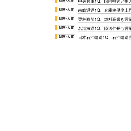
中央倉庫1Q、国内輸送と輸
南総通運1Q、倉庫稼働率上
栗林商船1Q、燃料高響き営
名港海運1Q、陸送伸長も営業
日本石油輸送1Q、石油輸送