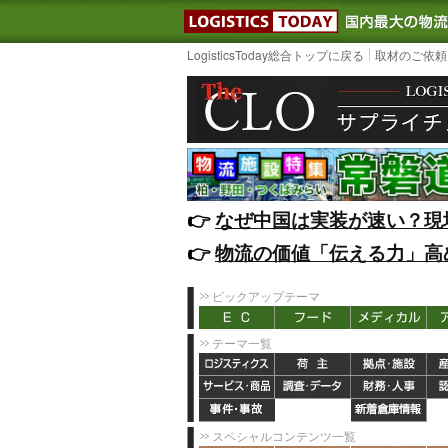
LOGISTIC
LogisticsToday総合トップに戻る
取材のご依頼
👉️
なぜ中国は実装が速い？現
👉️
物流の価値「伝える力」高
ピックアップテーマ
テーマ一覧
スペシャルコンテンツ一覧