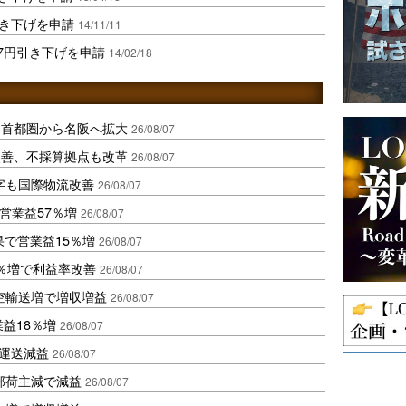
引き下げを申請
14/11/11
-7円引き下げを申請
14/02/18
、首都圏から名阪へ拡大
26/08/07
に改善、不採算拠点も改革
26/08/07
字も国際物流改善
26/08/07
営業益57％増
26/08/07
果で営業益15％増
26/08/07
2％増で利益率改善
26/08/07
空輸送増で増収増益
26/08/07
業益18％増
26/08/07
も運送減益
26/08/07
部荷主減で減益
26/08/07