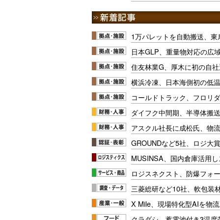
1万パレットを自動搬送、東
日本GLP、重量物対応の広
住友林業G、厚木に初の自社
横浜冷凍、日本海側初の低
コールドトラック、フロリ
ダイフク中間期、半導体搬
アスクル社長に成松氏、物
GROUNDなど5社、ロジ大
MUSINSA、国内倉庫活用
ロジスネクスト、防爆フォ
三菱総研など10社、軟包装
X Mile、現場特化型AIを
クラダシ、蓄電池付き3温度