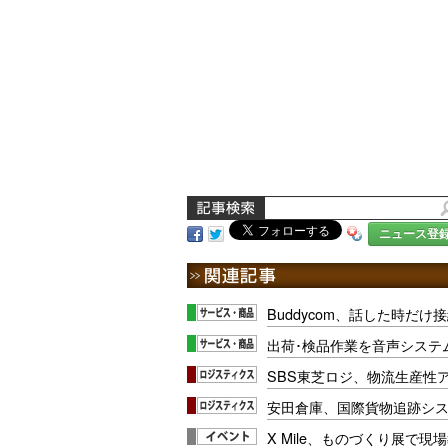
ニュース登
Buddycom、話した時だ
出荷･検品作業を音声システ
SBS東芝ロジ、物流生産性
安田倉庫、国際貨物追跡シ
X Mile、ものづくり展で現