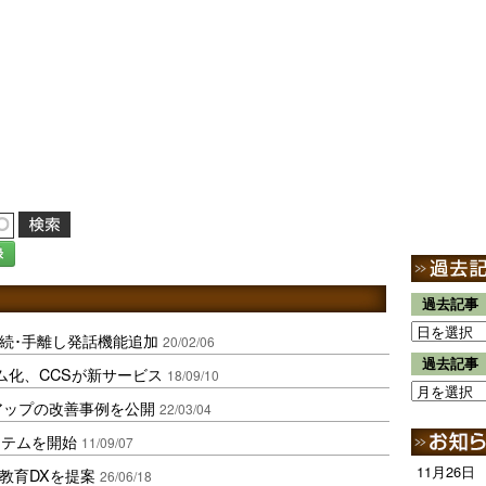
録
過去記事
け接続･手離し発話機能追加
20/02/06
過去記事
ム化、CCSが新サービス
18/09/10
アップの改善事例を公開
22/03/04
ステムを開始
11/09/07
11月26日
場教育DXを提案
26/06/18