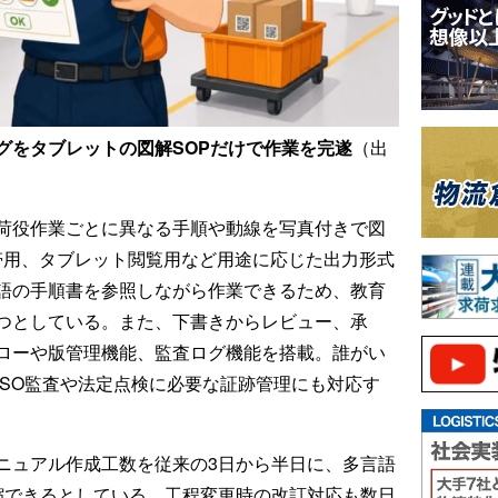
グをタブレットの図解SOPだけで作業を完遂
（出
荷役作業ごとに異なる手順や動線を写真付きで図
携帯用、タブレット閲覧用など用途に応じた出力形式
語の手順書を参照しながら作業できるため、教育
つとしている。また、下書きからレビュー、承
ローや版管理機能、監査ログ機能を搭載。誰がい
ISO監査や法定点検に必要な証跡管理にも対応す
ニュアル作成工数を従来の3日から半日に、多言語
縮できるとしている。工程変更時の改訂対応も数日