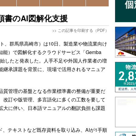
流手順書のAI図解化支援
>>
この記事を印刷する（PDF）
バシフト、群馬県高崎市）は10日、製造業や物流業向け
知能）で図解化するクラウドサービス「Gemba
開始したと発表した。人手不足や外国人作業者の増
能継承課題を背景に、現場で活用されるマニュア
品質管理の基盤となる作業標準書の整備が重要だ
、改訂や版管理、多言語化に多くの工数を要して
拡大に伴い、日本語マニュアルの翻訳負担も課題
ワード、テキストなど既存資料を取り込み、AIが1手順