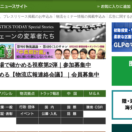
S TODAY｜国内最大の物流ニュースサイト
3PL, SCMなど国内外の最新の物流
、プレスリリース掲載のお申込み
物流セミナー情報の掲載申込み
広告に関する
場で確かめる視察第2弾｜参加募集中
める【物流広報連絡会議】｜会員募集中