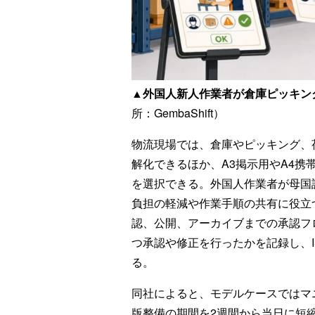
▲外国人新人作業者が倉庫ピッキン
所：GembaShift）
物流現場では、倉庫やピッキング、
解化できるほか、A3掲示用やA4
を選択できる。外国人作業者が母国
負担の軽減や作業手順の共有に役立
認、公開、アーカイブまでの承認フ
つ承認や修正を行ったかを記録し、
る。
同社によると、モデルケースではマ
版整備の期間を2週間から当日に短