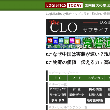
LOGISTIC
LogisticsToday総合トップに戻る
取材のご依頼
👉️
なぜ中国は実装が速い？現
👉️
物流の価値「伝える力」高
ピックアップテーマ
テーマ一覧
スペシャルコンテンツ一覧