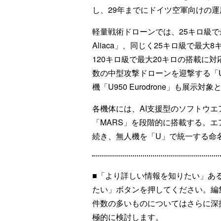
し、29年までにドイツ空軍向けの
軽量戦術ドローンでは、25キロ級で
Aliaca」、同じく25キロ級で最大8キロ
120キロ級で最大20キロの搭載に対応
数の中型攻撃ドローンを迎撃する「U680
機「U950 Eurodrone」も展示対
各機体には、AI支援型のソフトウ
「MARS」を段階的に搭載する。エ
続き、無人機を「U」で統一する命
■「より詳しい情報を知りたい」あ
たい」ボタンを押してください。編
件数の多いものについてはさらに深
極的に検討します。