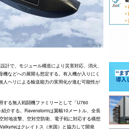
する設計で、モジュール構造により災害対応、消火、
母機などへの展開も想定する。有人機が入りにく
無人ヘリによる輸送能力の実用化が進む可能性が
する無人戦闘機ファミリーとして「U760
rie」を紹介する。Ravenstormは翼幅10メートル、全長
、空対地攻撃、空対空防衛、電子戦に対応する構想
alkyrieはクレイトス（米国）と協力して開発