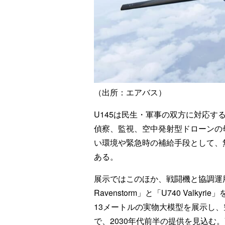
（出所：エアバス）
U145は民生・軍事の双方に対応
偵察、監視、空中発射型ドローンの
い環境や緊急時の補給手段として、
ある。
展示ではこのほか、戦闘機と協調運用
Ravenstorm」と「U740 Valky
13メートルの実物大模型を展示し
で、2030年代前半の提供を見込む。V