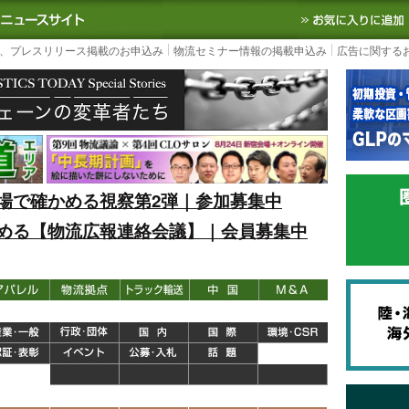
S TODAY｜国内最大の物流ニュースサイト
3PL, SCMなど国内外の最新の物流
、プレスリリース掲載のお申込み
物流セミナー情報の掲載申込み
広告に関する
場で確かめる視察第2弾｜参加募集中
める【物流広報連絡会議】｜会員募集中