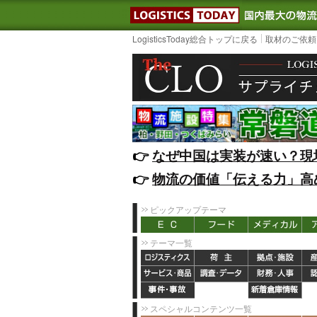
LOGISTIC
LogisticsToday総合トップに戻る
取材のご依頼
👉️
なぜ中国は実装が速い？現
👉️
物流の価値「伝える力」高
ピックアップテーマ
テーマ一覧
スペシャルコンテンツ一覧