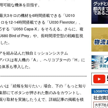
運用可能な機体を目指す。
最大3キロの機材を6時間搭載できる「U010
を12-14時間搭載できる「U030 Flexrotor」、
する「U050 Capa-X」をそろえる。さらに、複
 Bird of Prey」や、長時間滞空型の戦略監視
象とした。
エアを組み込んだ独自ミッションシステム
アバスは有人機の「A」、ヘリコプターの「H」に
名体系も導入した。
るいは「続報を知りたい」場合、下の「もっと知り
集部にてボタンが押された数のみをカウントし、
掘り取材を実施したうえで、詳細記事の掲載を積