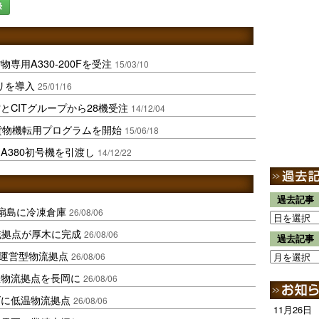
録
専用A330-200Fを受注
15/03/10
リを導入
25/01/16
CITグループから28機受注
14/12/04
の貨物機転用プログラムを開始
15/06/18
A380初号機を引渡し
14/12/22
過去記事
扇島に冷凍倉庫
26/08/06
域拠点が厚木に完成
26/08/06
過去記事
運営型物流拠点
26/08/06
温物流拠点を長岡に
26/08/06
ダに低温物流拠点
26/08/06
11月26日