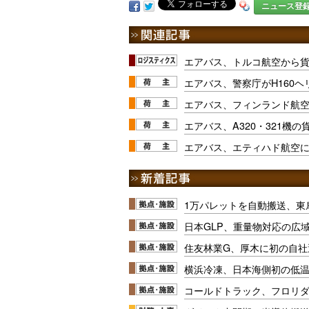
ニュース登
エアバス、トルコ航空から貨物
エアバス、警察庁がH160ヘ
エアバス、フィンランド航空と
エアバス、A320・321機
エアバス、エティハド航空に
1万パレットを自動搬送、東
日本GLP、重量物対応の広
住友林業G、厚木に初の自社
横浜冷凍、日本海側初の低
コールドトラック、フロリ