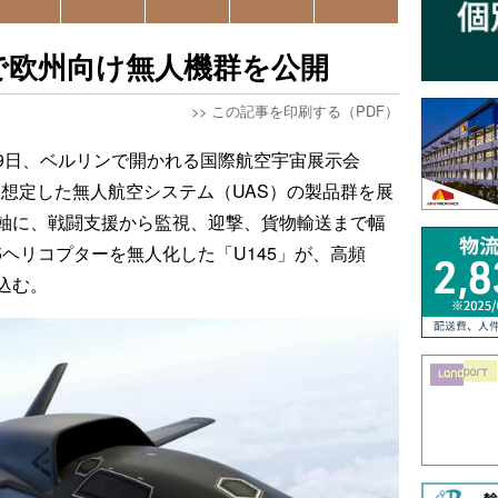
で欧州向け無人機群を公開
>>
この記事を印刷する（PDF）
9日、ベルリンで開かれる国際航空宇宙展示会
需要を想定した無人航空システム（UAS）の製品群を展
軸に、戦闘支援から監視、迎撃、貨物輸送まで幅
5ヘリコプターを無人化した「U145」が、高頻
込む。