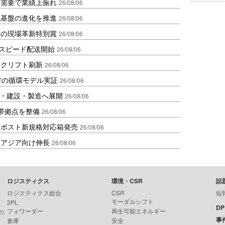
送需要で業績上振れ
26/08/06
流基盤の進化を推進
26/08/06
賞の現場革新特別賞
26/08/06
しスピード配送開始
26/08/06
ークリフト刷新
26/08/06
材の循環モデル実証
26/08/06
物流・建設・製造へ展開
26/08/06
帯拠点を整備
26/08/06
クポスト新規格対応箱発売
26/08/06
・アジア向け伸長
26/08/06
ロジスティクス
環境・CSR
話
ロジスティクス総合
CSR
短
モーダルシフト
3PL
D
フォワーダー
再生可能エネルギー
の
事
倉庫
安全