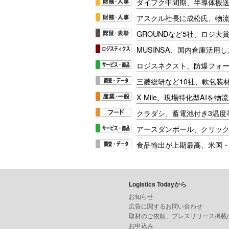
ダイフク中間期、半導体搬
アスクル社長に成松氏、物
GROUNDなど5社、ロジ大
MUSINSA、国内倉庫活用
ロジスネクスト、防爆フォ
三菱総研など10社、軟包装
X Mile、現場特化型AIを
クラダシ、蓄電池付き3温度
アースダンボール、クリッ
食品輸出が上期最高、米国
Logistics Todayから
お知らせ
広告に関するお問い合わせ
取材のご依頼、プレスリリース掲載
お申込み