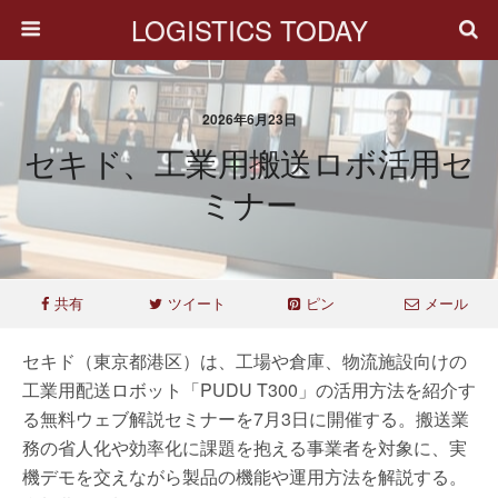
LOGISTICS TODAY
2026年6月23日
セキド、工業用搬送ロボ活用セ
ミナー
共有
ツイート
ピン
メール
セキド（東京都港区）は、工場や倉庫、物流施設向けの
工業用配送ロボット「PUDU T300」の活用方法を紹介す
る無料ウェブ解説セミナーを7月3日に開催する。搬送業
務の省人化や効率化に課題を抱える事業者を対象に、実
機デモを交えながら製品の機能や運用方法を解説する。