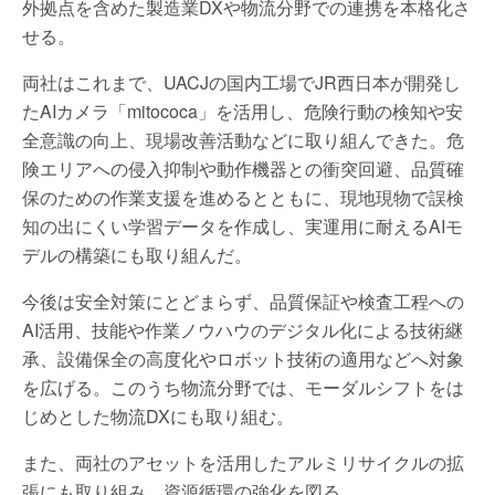
外拠点を含めた製造業DXや物流分野での連携を本格化さ
せる。
両社はこれまで、UACJの国内工場でJR西日本が開発し
たAIカメラ「mitococa」を活用し、危険行動の検知や安
全意識の向上、現場改善活動などに取り組んできた。危
険エリアへの侵入抑制や動作機器との衝突回避、品質確
保のための作業支援を進めるとともに、現地現物で誤検
知の出にくい学習データを作成し、実運用に耐えるAIモ
デルの構築にも取り組んだ。
今後は安全対策にとどまらず、品質保証や検査工程への
AI活用、技能や作業ノウハウのデジタル化による技術継
承、設備保全の高度化やロボット技術の適用などへ対象
を広げる。このうち物流分野では、モーダルシフトをは
じめとした物流DXにも取り組む。
また、両社のアセットを活用したアルミリサイクルの拡
張にも取り組み、資源循環の強化を図る。