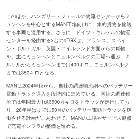
このほか、ハンガリー・ジェールの物流センターからミ
ュンヘンを中心とするMAN工場向けに、集約貨物を輸送
する車両も運用する。さらに、ドイツ・キルケルの物流
センターを経由する3台のeTGXは、フランス、スペイ
ン・ポルトガル、英国・アイルランド方面からの貨物
を、主にミュンヘンとニュルンベルクの工場へ運ぶ。キ
ルケルからミュンヘンまでは400キロ、ニュルンベルク
までは350キロとなる。
MANは2024年秋から、自社の調達物流網へのバッテリー
電動トラック導入を段階的に進めている。同社の調達物
流では年間最大1億6500万キロをトラックが走行してお
り、26年半ばまでに50台のバッテリー電動トラックを稼
働させる計画だ。あわせて、MANの工場やサービス拠点
で充電インフラの整備を進める。
同社は顧客向けにも、運行条件の分析、充電インフラ、