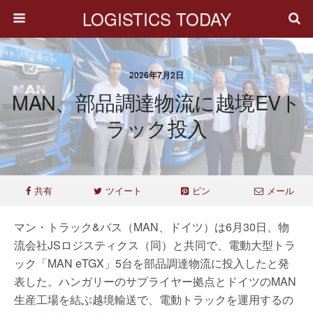
LOGISTICS TODAY
2026年7月2日
MAN、部品調達物流に越境EVト
ラック投入
共有
ツイート
ピン
メール
マン・トラック&バス（MAN、ドイツ）は6月30日、物
流会社JSロジスティクス（同）と共同で、電動大型トラ
ック「MAN eTGX」5台を部品調達物流に投入したと発
表した。ハンガリーのサプライヤー拠点とドイツのMAN
生産工場を結ぶ越境輸送で、電動トラックを運用するの