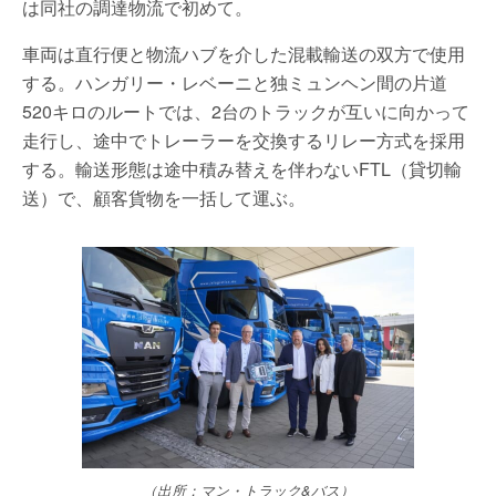
は同社の調達物流で初めて。
車両は直行便と物流ハブを介した混載輸送の双方で使用
する。ハンガリー・レベーニと独ミュンヘン間の片道
520キロのルートでは、2台のトラックが互いに向かって
走行し、途中でトレーラーを交換するリレー方式を採用
する。輸送形態は途中積み替えを伴わないFTL（貸切輸
送）で、顧客貨物を一括して運ぶ。
（出所：マン・トラック&バス）