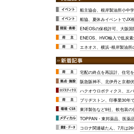
船主協会、根岸製油所小中
船協、夏休みイベントでJX
ENEOSの保税許可、大阪
ENEOS、HVO輸入で低炭
エネオス、横浜･根岸製油所
宅配の終点を再設計、住宅
阪急阪神不、北伊丹と京都
ハクオウロボティクス、エ
ブリヂストン、印事業30年
東洋製缶など9社、軟包装の
TOPPAN・東邦薬品、医薬
コロナ関連破たん、7月は26