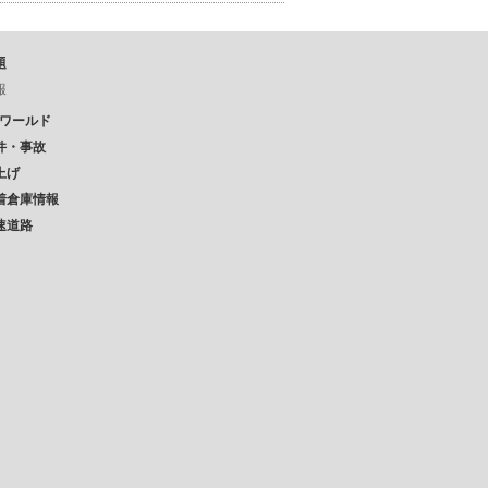
題
報
Pワールド
件・事故
上げ
着倉庫情報
速道路