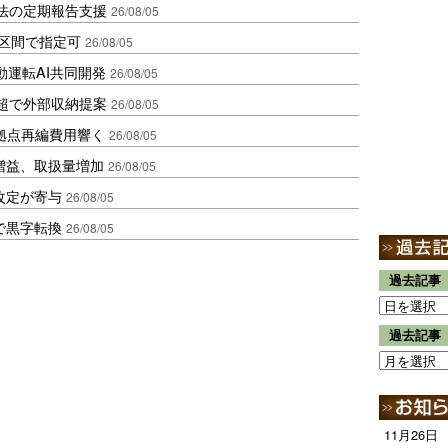
化法の定期報告支援
26/08/05
1区間で指定可
26/08/05
動運転AI共同開発
26/08/05
超で外部収納提案
26/08/05
、拠点再編費用響く
26/08/05
増益、取扱量増加
26/08/05
改定が寄与
26/08/05
で黒字転換
26/08/05
過去記事
過去記事
11月26日