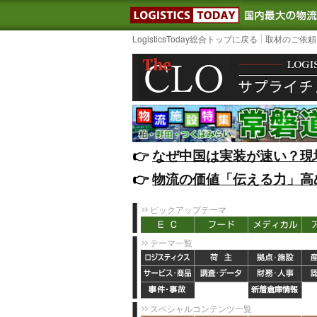
LOGISTIC
LogisticsToday総合トップに戻る
取材のご依頼
👉️
なぜ中国は実装が速い？現
👉️
物流の価値「伝える力」高
ピックアップテーマ
テーマ一覧
スペシャルコンテンツ一覧