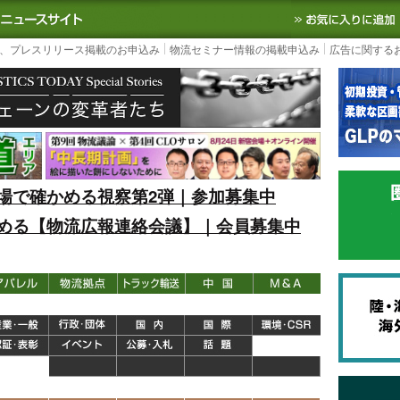
S TODAY｜国内最大の物流ニュースサイト
3PL, SCMなど国内外の最新の物流
、プレスリリース掲載のお申込み
物流セミナー情報の掲載申込み
広告に関する
場で確かめる視察第2弾｜参加募集中
める【物流広報連絡会議】｜会員募集中