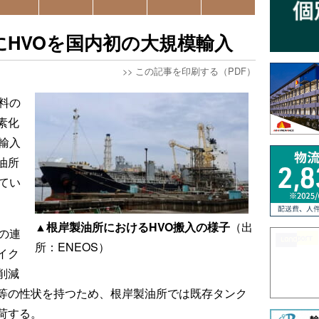
にHVOを国内初の大規模輸入
>>
この記事を印刷する（PDF）
燃料の
素化
輸入
油所
てい
▲根岸製油所におけるHVO搬入の様子
（出
の連
所：ENEOS）
イク
削減
等の性状を持つため、根岸製油所では既存タンク
荷する。