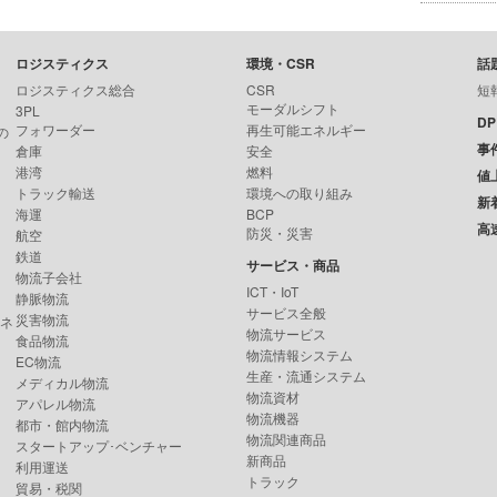
ロジスティクス
環境・CSR
話
ロジスティクス総合
CSR
短
モーダルシフト
3PL
D
フォワーダー
再生可能エネルギー
の
事
倉庫
安全
港湾
燃料
値
トラック輸送
環境への取り組み
新
海運
BCP
高
防災・災害
航空
鉄道
サービス・商品
物流子会社
ICT・IoT
静脈物流
サービス全般
災害物流
ンネ
物流サービス
食品物流
物流情報システム
EC物流
生産・流通システム
メディカル物流
物流資材
アパレル物流
物流機器
都市・館内物流
物流関連商品
スタートアップ･ベンチャー
新商品
利用運送
トラック
貿易・税関