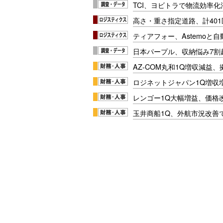
TCI、ヨビトラで物流効率
高さ・重さ指定道路、計40
ティアフォー、Astemoと自
日本パープル、収納悩み7割
AZ-COM丸和1Q増収減益
ロジネットジャパン1Q増収
レンゴー1Q大幅増益、価格
玉井商船1Q、外航市況改善