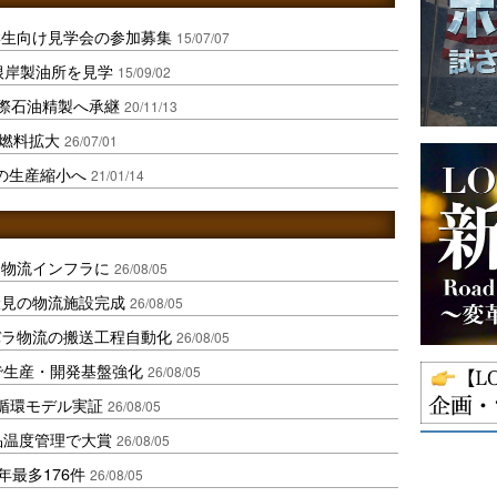
学生向け見学会の参加募集
15/07/07
根岸製油所を見学
15/09/02
国際石油精製へ承継
20/11/13
素燃料拡大
26/07/01
の生産縮小へ
21/01/14
を物流インフラに
26/08/05
伏見の物流施設完成
26/08/05
バラ物流の搬送工程自動化
26/08/05
で生産・開発基盤強化
26/08/05
循環モデル実証
26/08/05
品温度管理で大賞
26/08/05
年最多176件
26/08/05