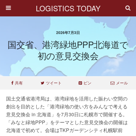
LOGISTICS TODAY
2026年7月3日
国交省、港湾緑地PPP北海道で
初の意見交換会
共有
ツイート
ピン
メール
国土交通省港湾局は、港湾緑地を活用した賑わい空間の
創出を目的とした「港湾緑地の使い方をみんなで考える
意見交換会 in 北海道」を7月30日に札幌市で開催する。
「みなと緑地PPP」をテーマとした意見交換会の開催は
北海道で初めて。会場はTKPガーデンシティ札幌駅前